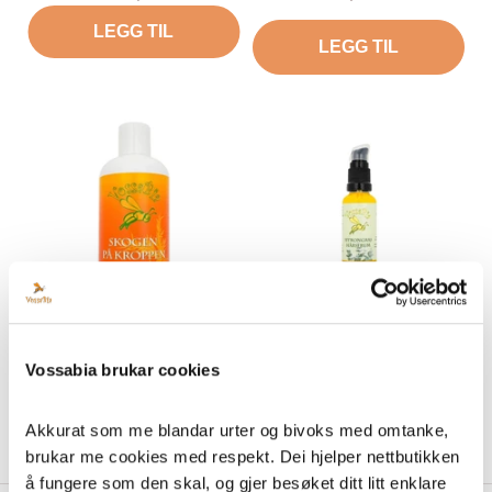
LEGG TIL
LEGG TIL
Kroppssåpe skog
Sitrongras hårserum
Vossabia brukar cookies
Tilbud
Tilbud
Frå 45,00 kr
279,00 kr
LEGG TIL
LEGG TIL
Akkurat som me blandar urter og bivoks med omtanke, 
brukar me cookies med respekt. Dei hjelper nettbutikken 
å fungere som den skal, og gjer besøket ditt litt enklare 