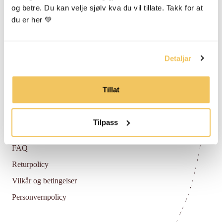
og betre. Du kan velje sjølv kva du vil tillate. Takk for at 
du er her 💚
Om Vossabia
Om Oss
Detaljar
Forhandlarar
Media Og Samarbeid
Tillat
Blogg
Tilpass
Hjelp
FAQ
Returpolicy
Vilkår og betingelser
Personvernpolicy