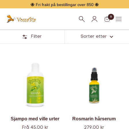
Hopp
🐝 Fri frakt på bestillingar over 850 🐝
over
0
Vossabia
Meny
Filter
Sorter etter
Hårpleie
Sjampo med ville urter
Rosmarin hårserum
Tilbud
Tilbud
Frå 45,00 kr
279,00 kr