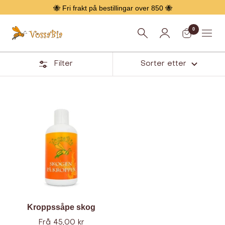
Hopp
🐝 Fri frakt på bestillingar over 850 🐝
over
0
Vossabia
Meny
Filter
Sorter etter
Hårpleie
Kroppssåpe skog
Tilbud
Frå 45,00 kr