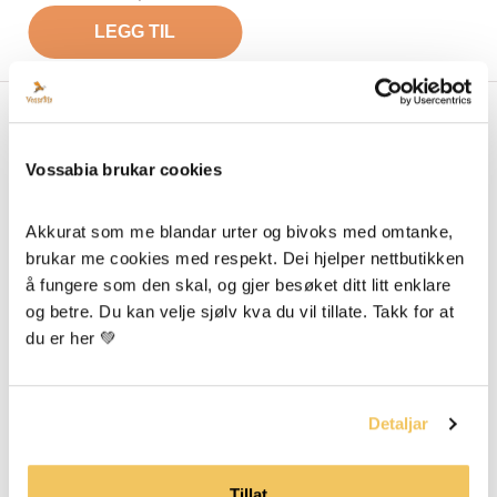
LEGG TIL
Om Vossabia
Vossabia brukar cookies
Om Oss
Forhandlarar
Akkurat som me blandar urter og bivoks med omtanke, 
brukar me cookies med respekt. Dei hjelper nettbutikken 
Media Og Samarbeid
å fungere som den skal, og gjer besøket ditt litt enklare 
Blogg
og betre. Du kan velje sjølv kva du vil tillate. Takk for at 
du er her 💚
Hjelp
FAQ
Detaljar
Returpolicy
Tillat
Vilkår og betingelser