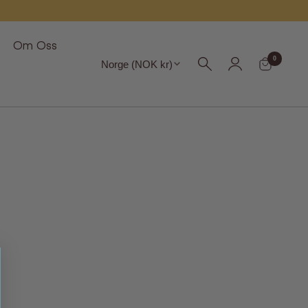
Om Oss
Region
0
Norge (NOK kr)