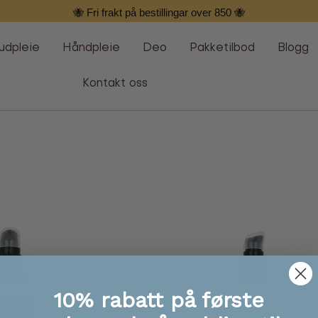
🐝 Fri frakt på bestillingar over 850 🐝
udpleie
Håndpleie
Deo
Pakketilbod
Blogg
Kontakt oss
10% rabatt på første