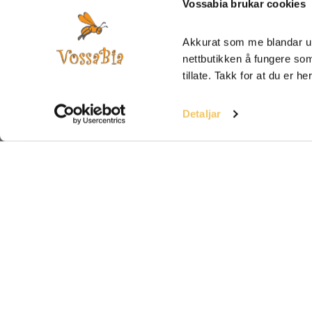
Vossabia brukar cookies
Akkurat som me blandar ur
nettbutikken å fungere som 
tillate. Takk for at du er he
Detaljar
Om Vossabia
Hjelp
Om Oss
FAQ