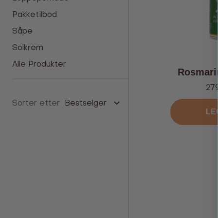
Pakketilbod
Såpe
Solkrem
Alle Produkter
Rosmari
Til
279
Sorter etter
Bestselger
LE