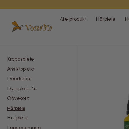
Hopp
over
Alle produkt
Hårpleie
H
Vossabia
Kroppspleie
Hårpleie
Ansiktspleie
Deodorant
Dyrepleie 🐾
Gåvekort
Hårpleie
Hudpleie
Leppepomade