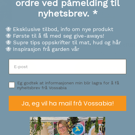
ordre ved påmelding til
nyhetsbrev. *
🐝 Eksklusive tilbod, info om nye produkt
🐝 Første til å få med seg give-aways!
🐝 Supre tips oppskrifter til mat, hud og hår
n hårserum
Sitrongras hårseru
🐝 Inspirasjon frå garden vår
bud
Tilbud
,00 kr
279,00 kr
GG TIL
LEGG TIL
Eg godtek at informasjonen min blir lagra for å få
nyheitsbrev frå Vossabia
Ja, eg vil ha mail frå Vossabia!