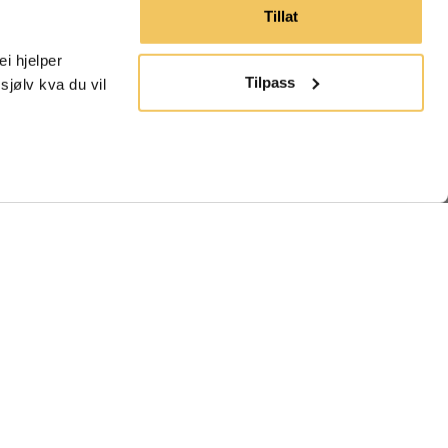
Tillat
 hjelper 
Tilpass
jølv kva du vil 
Språk
Norsk
Bli Ein Del Av Felleskapet💚🐝