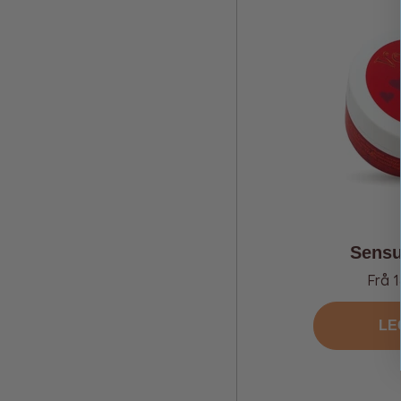
Sensu
Tilbu
Frå 1
LE