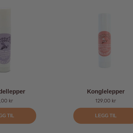
dellepper
Konglelepper
lbud
Tilbud
,00 kr
129,00 kr
GG TIL
LEGG TIL