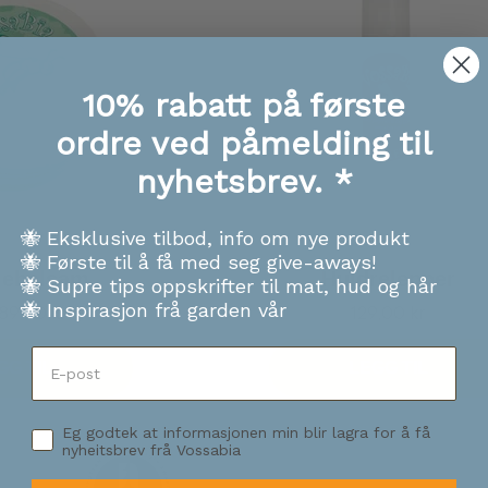
10% rabatt på første
ordre ved påmelding til
nyhetsbrev. *
🐝 Eksklusive tilbod, info om nye produkt
🐝 Første til å få med seg give-aways!
lebalsam
Huldrelepper
🐝 Supre tips oppskrifter til mat, hud og hår
🐝 Inspirasjon frå garden vår
d
Tilbud
89,00 kr
129,00 kr
GG TIL
LEGG TIL
Eg godtek at informasjonen min blir lagra for å få
nyheitsbrev frå Vossabia