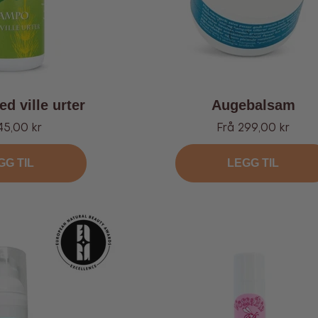
d ville urter
Augebalsam
ud
Tilbud
45,00 kr
Frå 299,00 kr
GG TIL
LEGG TIL