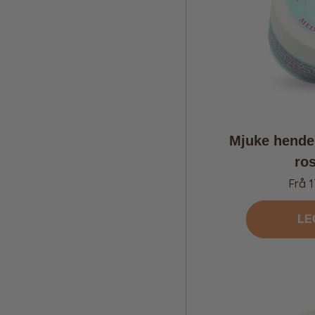
Mjuke hende
ro
Tilbu
Frå 1
LE