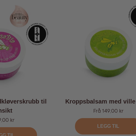
kløverskrubb til
Kroppsbalsam med ville 
nsikt
Tilbud
Frå 149,00 kr
bud
,00 kr
LEGG TIL
GG TIL