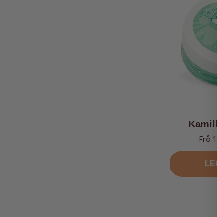
Kamil
Tilbu
Frå 1
LE