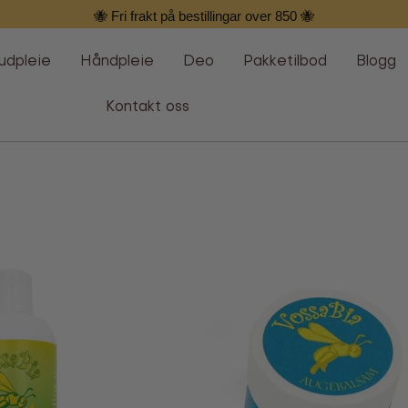
🐝 Fri frakt på bestillingar over 850 🐝
udpleie
Håndpleie
Deo
Pakketilbod
Blogg
Kontakt oss