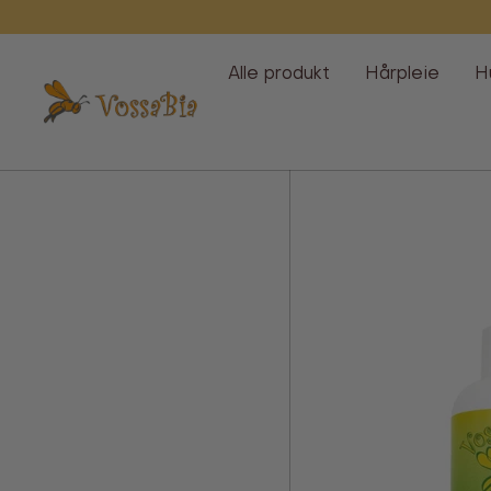
Hopp
over
Alle produkt
Hårpleie
H
Vossabia
Alle
produkter