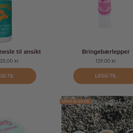
esle til ansikt
Bringebærlepper
d
Tilbud
25,00 kr
129,00 kr
GG TIL
LEGG TIL
SPAR 85,00 KR