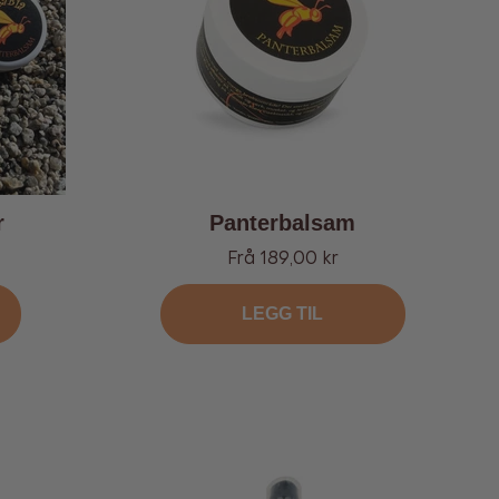
r
Panterbalsam
Tilbud
Frå 189,00 kr
LEGG TIL