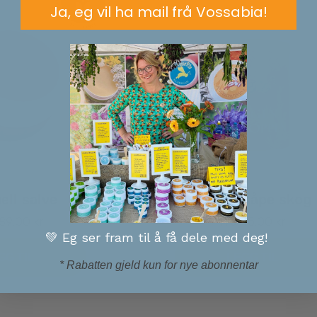
Ja, eg vil ha mail frå Vossabia!
ell salve
Kroppssåpe skog
d
Tilbud
89,00 kr
Frå 45,00 kr
💚 Eg ser fram til å få dele med deg!
GG TIL
LEGG TIL
* Rabatten gjeld kun for nye abonnentar