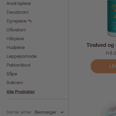
Ansiktspleie
Deodorant
Dyrepleie 🐾
Gåvekort
Hårpleie
Tindved og n
Hudpleie
Tilbu
Frå 2
Leppepomade
Pakketilbod
LE
Såpe
Solkrem
Alle Produkter
Sorter etter
Bestselger