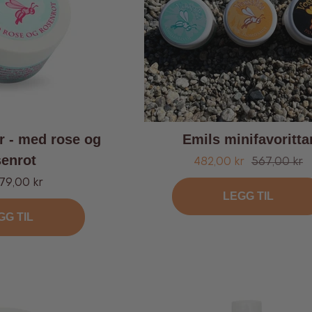
r - med rose og
Emils minifavoritta
senrot
Tilbud
Ordinær
482,00 kr
567,00 kr
pris
d
79,00 kr
LEGG TIL
GG TIL