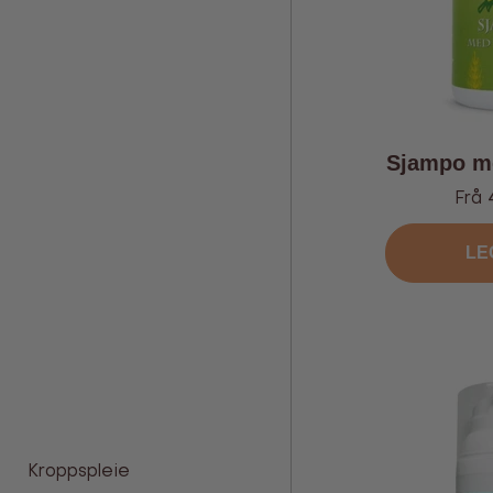
Sjampo me
Tilb
Frå 
LE
Kroppspleie