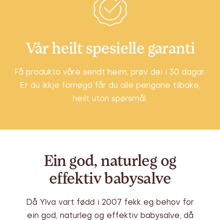
Vår heilt spesielle garanti
Få produkta våre sendt heim, prøv dei i 30 dagar.
Er du ikkje fornøgd får du alle pengane tilbake,
heilt utan spørsmål.
Ein god, naturleg og
effektiv babysalve
Då Ylva vart fødd i 2007 fekk eg behov for
ein god, naturleg og effektiv babysalve, då