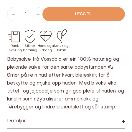
LEGG TIL
Senk
Øk
antallet
antallet
Rask
Sikker
Handlaga
Naturleg,
levering
betaling
i Noreg
lokalt
Babysalve frå Vossabia er ein 100% naturleg og
pleiande salve for den sarte babystumpen 👼
Smør på rein hud etter kvart bleieskift for å
beskytte og mjuke opp huden. Med bivoks, øko.
tistel- og jojobaolje som gir god pleie til huden, og
lanolin som nøytraliserer ammoniakk og
førebygger og lindre bleieutslett og sår stump.
Detaljar