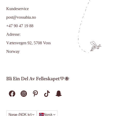
Kundeservice
post@vossabia.no
+47 90 47 19 88
Adresse:
Vætesvegen 92, 5708 Voss
Norway
Bli Ein Del Av Felleskapet💚🐝
Region
Språk
Norge (NOK kr)
Norsk