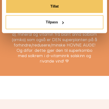
AUGEBALSAM som me elsker rundt augene
Tillat
(eller øynene for dei bokmålsfolk som ikkje
skjønar det fine ordet auge 😉) om kvelden,
då den er stappfull av supermat med
Tilpass
planteoljer rik på antioksidanter
(granateple), essensielle fettsyrer (hamp bl
a), mineral og vitamin frå blant anna solblom
(arnika) som også er DEN superplanten på å
forhindre/redusere/minske HOVNE AUGE!
Og difor: dette gjer den til superkombo
med solkrem i d-vitaminrik solskinn og
rivande vind! 💚