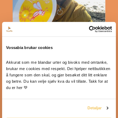
Bruksanvisning
Vossabia brukar cookies
SOLKREM med naturleg fysisk filter (ikkje-
nano titandioksid, sunt og heilt ufarleg for
Akkurat som me blandar urter og bivoks med omtanke, 
folk og miljø), veldig pleiande planteolje,
brukar me cookies med respekt. Dei hjelper nettbutikken 
bivoks og beskyttande lanolin. Her får du eit
skikkeleg kinderegg av ein solkrem som ikkje
å fungere som den skal, og gjer besøket ditt litt enklare 
berre beskytter godt mot UVA og UVB
og betre. Du kan velje sjølv kva du vil tillate. Takk for at 
(faktor 10 beskytter også lenge og godt når
du er her 💚
det er naturleg fysisk filtet! 👍☀️), men som
også pleier og gir næring til huden, og
mange melder om god hjelp på soleksem
Detaljar
også.