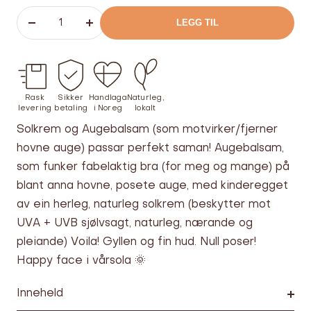
LEGG TIL
Senk
Øk
antallet
antallet
Rask
Sikker
Handlaga
Naturleg,
levering
betaling
i Noreg
lokalt
Solkrem og Augebalsam (som motvirker/fjerner
hovne auge) passar perfekt saman! Augebalsam,
som funker fabelaktig bra (for meg og mange) på
blant anna hovne, posete auge, med kinderegget
av ein herleg, naturleg solkrem (beskytter mot
UVA + UVB sjølvsagt, naturleg, nærande og
pleiande) Voila! Gyllen og fin hud. Null poser!
Happy face i vårsola 🌞
Inneheld