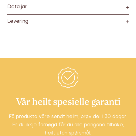
Detaljar
Levering
Vår heilt spesielle garanti
Få produkta våre sendt heim, prøv dei i 30 dagar.
Er du ikkje fornøgd får du alle pengane tilbake,
heilt utan spørsmål.