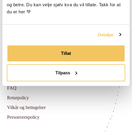
og betre. Du kan velje sjølv kva du vil tillate. Takk for at 
du er her 💚
Om Vossabia
Om Oss
Detaljar
Forhandlarar
Media Og Samarbeid
Tillat
Blogg
Tilpass
Hjelp
FAQ
Returpolicy
Vilkår og betingelser
Personvernpolicy