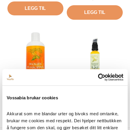
LEGG TIL
LEGG TIL
Kroppssåpe skog
Sitrongras hårserum
Vossabia brukar cookies
Tilbud
Tilbud
Frå 45,00 kr
279,00 kr
LEGG TIL
LEGG TIL
Akkurat som me blandar urter og bivoks med omtanke, 
brukar me cookies med respekt. Dei hjelper nettbutikken 
å fungere som den skal, og gjer besøket ditt litt enklare 