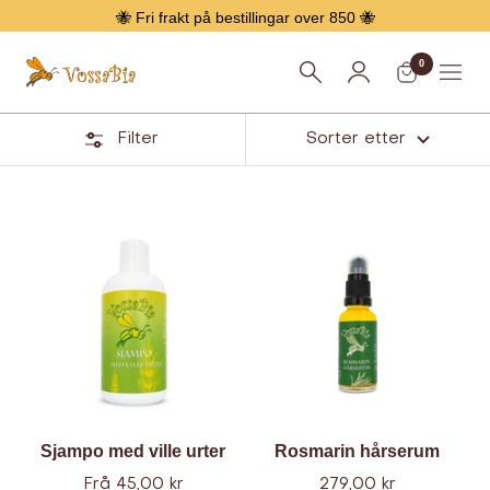
Hopp
🐝 Fri frakt på bestillingar over 850 🐝
over
0
Vossabia
Meny
Filter
Sorter etter
Hårpleie
Sjampo med ville urter
Rosmarin hårserum
Tilbud
Tilbud
Frå 45,00 kr
279,00 kr