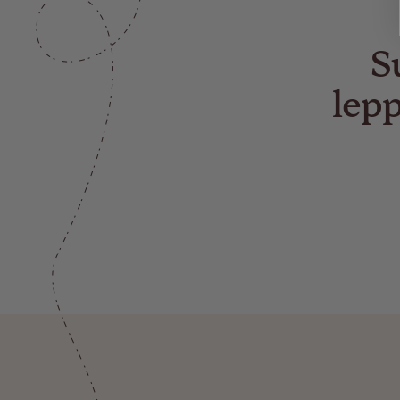
S
lepp