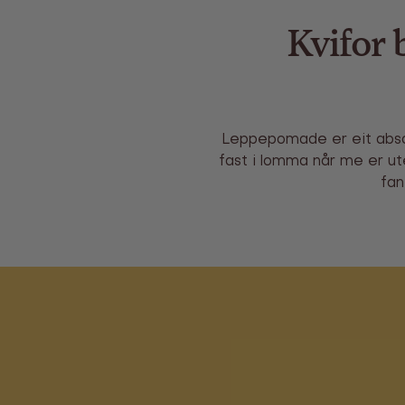
Kvifor
Leppepomade er eit absol
fast i lomma når me er ute
fan