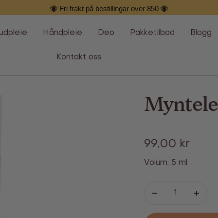
🐝 Fri frakt på bestillingar over 850 🐝
udpleie
Håndpleie
Deo
Pakketilbod
Blogg
Kontakt oss
Myntele
Tilbud
99,00 kr
Volum: 5 ml
Senk
Øk
antallet
antall