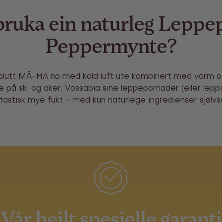
 bruka ein naturleg Lepp
Peppermynte?
utt MÅ-HA no med kald luft ute kombinert med varm og t
 på ski og aker. Vossabia sine leppepomader (eller leppi
tastisk mye fukt - med kun naturlege ingredienser sjølvs
Vår heilt spesielle garanti