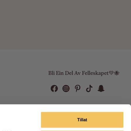
Bli Ein Del Av Felleskapet💚🐝
Tillat