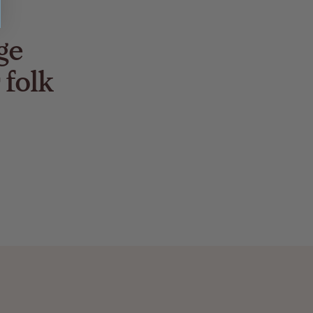
ge
 folk