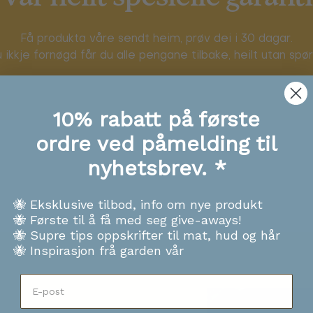
Få produkta våre sendt heim, prøv dei i 30 dagar.
 ikkje fornøgd får du alle pengane tilbake, heilt utan spø
10% rabatt på første
ordre ved påmelding til
nyhetsbrev. *
🐝 Eksklusive tilbod, info om nye produkt
🐝 Første til å få med seg give-aways!
🐝 Supre tips oppskrifter til mat, hud og hår
🐝 Inspirasjon frå garden vår