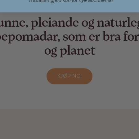
* Rabatten gjeld kun for nye abonnentar
unne, pleiande og naturle
epomadar, som er bra for
og planet
KJØP NO!