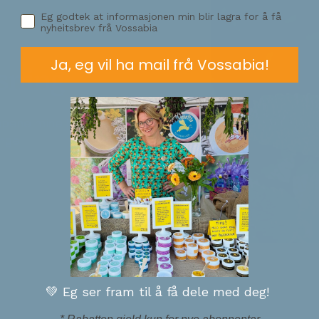
Eg godtek at informasjonen min blir lagra for å få
nyheitsbrev frå Vossabia
Ja, eg vil ha mail frå Vossabia!
sning
ppene mine held seg
nge.
💚 Eg ser fram til å få dele med deg!