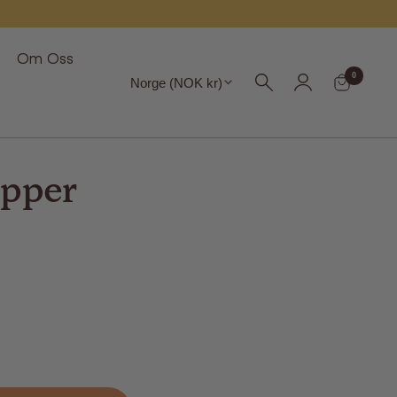
Om Oss
Region
0
Norge (NOK kr)
pper
et