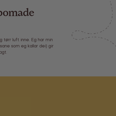
epomade
ørr luft inne. Eg har min
sane som eg kallar dei) gir
agt.