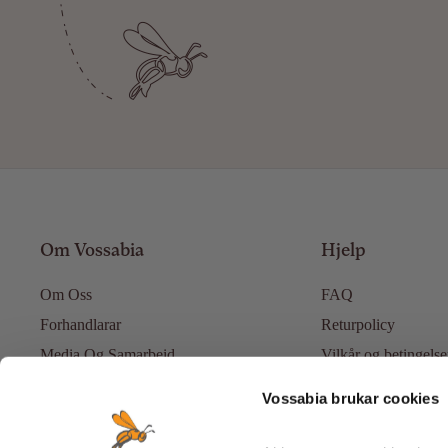
Om Vossabia
Hjelp
Om Oss
FAQ
Forhandlarar
Returpolicy
Media Og Samarbeid
Vilkår og betingelse
Blogg
Personvernpolicy
Vossabia brukar cookies