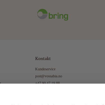
Kontakt
Kundeservice
post@vossabia.no
r
+47 90 47 19 88
Adresse:
Vætesvegen 92, 5708 Voss
Norway