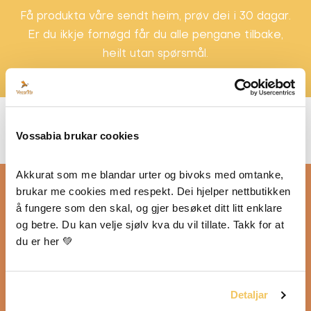
Få produkta våre sendt heim, prøv dei i 30 dagar.
Er du ikkje fornøgd får du alle pengane tilbake,
heilt utan spørsmål.
Vossabia brukar cookies
Akkurat som me blandar urter og bivoks med omtanke, 
brukar me cookies med respekt. Dei hjelper nettbutikken 
å fungere som den skal, og gjer besøket ditt litt enklare 
og betre. Du kan velje sjølv kva du vil tillate. Takk for at 
du er her 💚
Detaljar