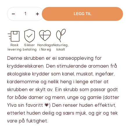
LEGG TIL
Senk
Øk
antallet
antallet
Rask
Sikker
Handlaga
Naturleg,
levering
betaling
i Noreg
lokalt
Denne skrubben er ei sanseoppleving for
krydderelskaren. Den stimulerande aromaen frå
økologiske krydder som kanel, muskat, ingefær,
kardemomme og nellik heng i lenge etter at
skrubben er skylt av. Ein skrubb som passar godt
for både damer og menn, unge og gamle (dotter
Ylva sin favoritt 💗) Den renser huden effektivt,
etterlet huden deilig og særs mjuk, og gir og tek
vare på fuktighet.