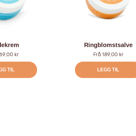
dekrem
Ringblomstsalve
d
Tilbud
69,00 kr
Frå 189,00 kr
GG TIL
LEGG TIL