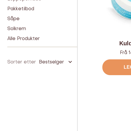
Pakketilbod
Såpe
Solkrem
Alle Produkter
Kul
Tilbu
Frå 1
Sorter etter
Bestselger
LE