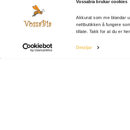
Vossabia brukar cookies
Akkurat som me blandar ur
nettbutikken å fungere som 
tillate. Takk for at du er he
Detaljar
Om Vossabia
Hjelp
Om Oss
FAQ