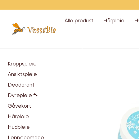
Hopp
over
Alle produkt
Hårpleie
H
Vossabia
Kroppspleie
Håndpleie
Ansiktspleie
Deodorant
Dyrepleie 🐾
Gåvekort
Hårpleie
Hudpleie
Leppepomade