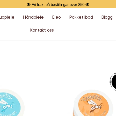
🐝 Fri frakt på bestillingar over 850 🐝
udpleie
Håndpleie
Deo
Pakketilbod
Blogg
Kontakt oss