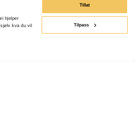
Tillat
 hjelper 
Tilpass
jølv kva du vil 
Språk
Norsk
Bli Ein Del Av Felleskapet💚🐝