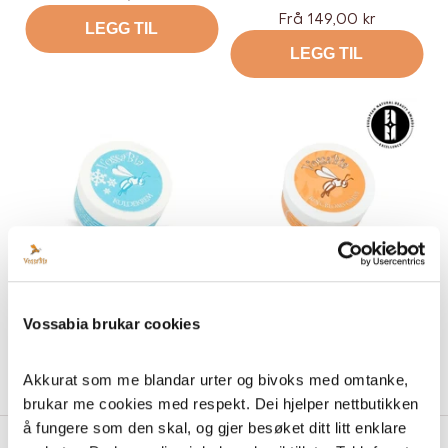
Tilbud
Frå 149,00 kr
LEGG TIL
LEGG TIL
Kuldekrem
Ringblomstsalve
Vossabia brukar cookies
Tilbud
Tilbud
Frå 169,00 kr
Frå 189,00 kr
LEGG TIL
LEGG TIL
Akkurat som me blandar urter og bivoks med omtanke, 
brukar me cookies med respekt. Dei hjelper nettbutikken 
å fungere som den skal, og gjer besøket ditt litt enklare 