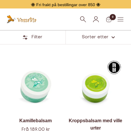
Hopp
🐝 Fri frakt på bestillingar over 850 🐝
over
0
Vossabia
Meny
Filter
Sorter etter
Håndpleie
Kamillebalsam
Kroppsbalsam med ville
urter
Tilbud
Frå 189,00 kr