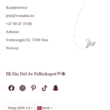
Kundeservice
post@vossabia.no
+47 90 47 19 88
Adresse:
Vætesvegen 92, 5708 Voss
Norway
Bli Ein Del Av Felleskapet💚🐝
Region
Språk
Norge (NOK kr)
Norsk