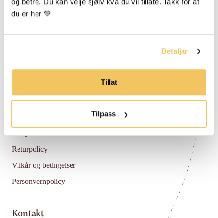
og betre. Du kan velje sjølv kva du vil tillate. Takk for at 
du er her 💚
Om Vossabia
Om Oss
Forhandlarar
Detaljar
Media Og Samarbeid
Blogg
Tillat
Hjelp
Tilpass
FAQ
Returpolicy
Vilkår og betingelser
Personvernpolicy
Kontakt