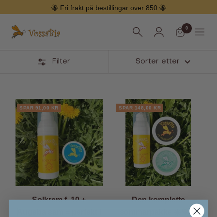
Hopp
🐝 Fri frakt på bestillingar over 850 🐝
over
0
Vossabia
Meny
Filter
Sorter etter
Pakketilbod
SPAR 91,00 KR
SPAR 148,00 KR
Solkrem f. 10 +
Den komplette
Augebalsam = perfekt i
sommarpakke ☀️💛🌞