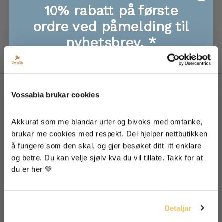
sol og vind ☀️
10% rabatt på første
Tilbud
Ordinær
839,00 kr
987,00 kr
Tilbud
Ordinær
pris
525,00 kr
616,00 kr
ordre ved påmelding til
LEGG TIL
pris
nyhetsbrev. *
LEGG TIL
🐝 Eksklusive tilbod, info om nye produkt
🐝 Første til å få med seg give-aways!
🐝 Supre tips oppskrifter til mat, hud og hår
Vossabia brukar cookies
🐝 Inspirasjon frå garden vår
Om Vossabia
Akkurat som me blandar urter og bivoks med omtanke, 
Om Oss
brukar me cookies med respekt. Dei hjelper nettbutikken 
Forhandlarar
å fungere som den skal, og gjer besøket ditt litt enklare 
Eg godtek at informasjonen min blir lagra for å få
nyheitsbrev frå Vossabia
Media Og Samarbeid
og betre. Du kan velje sjølv kva du vil tillate. Takk for at 
du er her 💚
Blogg
Ja, eg vil ha mail frå Vossabia!
Hjelp
Detaljar