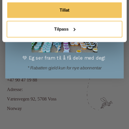
FAQ
Tillat
Returpolicy
Vilkår og betingelser
Tilpass
Personvernpolicy
Kontakt
💚 Eg ser fram til å få dele med deg!
Kundeservice
* Rabatten gjeld kun for nye abonnentar
post@vossabia.no
+47 90 47 19 88
Adresse:
Vætesvegen 92, 5708 Voss
Norway