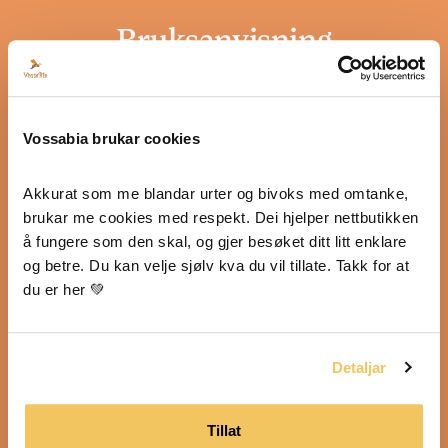
Bruksanvisning
Sensuell er ein næringsrik massasjesalve
som kan brukast over heile kroppen. Den
egnar seg spesielt godt til intimmassasje
Vossabia brukar cookies
for større lyst og lidenskap. Sensuell er
glidande silkemjuk og glatt, og stimulerer
Akkurat som me blandar urter og bivoks med omtanke, 
sensualitet og aukar sensitivitet. For han og
brukar me cookies med respekt. Dei hjelper nettbutikken 
henne, aleine og saman. Anbefalt som
å fungere som den skal, og gjer besøket ditt litt enklare 
glidemiddel av både Vossabia og av
gynekologar.
og betre. Du kan velje sjølv kva du vil tillate. Takk for at 
du er her 💚
Huldrelepper den er nydeleg på leppene, gir
ein flott rødmande kvardagsfarge på
leppene, og så smaker og dufter det
Detaljar
skikkeleg deilig gran og skog!
Deo SENSUELL dufter nydeleg, djupt og
Tillat
sensuelt av kardemomme og ylang ylang.