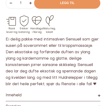
LEGG TIL
Senk
Øk
antallet
antallet
Rask
Sikker
Handlaga
Naturleg,
levering
betaling
i Noreg
lokalt
Ei deilig pakke med intimsalven Sensuell som gjer
susen på soverommet eller til kroppsmassasje.
Den eksotiske og forførande duften av ylang
ylang og kardemomme og glatte, deilige
konsistensen pirrer sansane skikkeleg. Sensuell
deo lar deg dufte eksotisk og spennande dagen
og kvelden lang, og med litt Huldrelepper i tillegg
blir det heile perfekt, spør du Renate i alle fall 💗
Inneheld