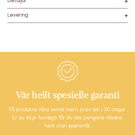
Detaljar
Levering
Vår heilt spesielle garanti
Få produkta våre sendt heim, prøv dei i 30 dagar.
Er du ikkje fornøgd får du alle pengane tilbake,
heilt utan spørsmål.