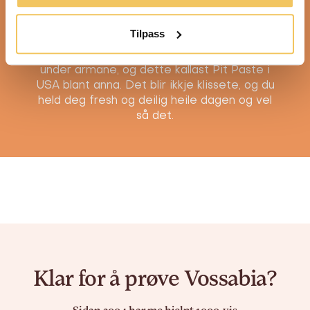
Du kjenner igjen duften frå den deilige
erotiske Sensuell-salven vår. Ein av dei
Tilpass
mest populære duftene. Den naturlege
deodoranten skal smørast med eit tynt lag
under armane, og dette kallast Pit Paste i
USA blant anna. Det blir ikkje klissete, og du
held deg fresh og deilig heile dagen og vel
så det.
Klar for å prøve Vossabia?