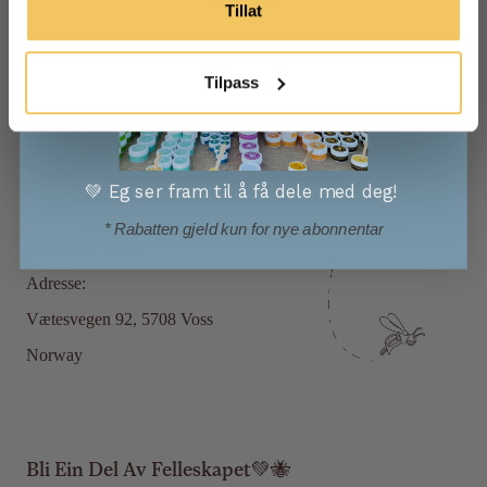
Tillat
Vilkår og betingelser
Personvernpolicy
Tilpass
Kontakt
Kundeservice
💚 Eg ser fram til å få dele med deg!
post@vossabia.no
* Rabatten gjeld kun for nye abonnentar
+47 90 47 19 88
Adresse:
Vætesvegen 92, 5708 Voss
Norway
Bli Ein Del Av Felleskapet💚🐝