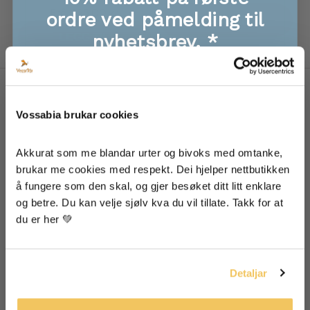
Tilbud
Frå 225,00 kr
ordre ved påmelding til
LEGG TIL
LEGG TIL
nyhetsbrev. *
🐝 Eksklusive tilbod, info om nye produkt
🐝 Første til å få med seg give-aways!
🐝 Supre tips oppskrifter til mat, hud og hår
Om Vossabia
Vossabia brukar cookies
🐝 Inspirasjon frå garden vår
Om Oss
Akkurat som me blandar urter og bivoks med omtanke, 
Forhandlarar
brukar me cookies med respekt. Dei hjelper nettbutikken 
Media Og Samarbeid
å fungere som den skal, og gjer besøket ditt litt enklare 
Eg godtek at informasjonen min blir lagra for å få
nyheitsbrev frå Vossabia
og betre. Du kan velje sjølv kva du vil tillate. Takk for at 
Blogg
du er her 💚
Ja, eg vil ha mail frå Vossabia!
Hjelp
Detaljar
FAQ
Returpolicy