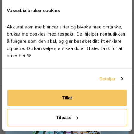
🐝 Supre tips oppskrifter til mat, hud og hår
Vossabia brukar cookies
🐝 Inspirasjon frå garden vår
Akkurat som me blandar urter og bivoks med omtanke, 
brukar me cookies med respekt. Dei hjelper nettbutikken 
å fungere som den skal, og gjer besøket ditt litt enklare 
Eg godtek at informasjonen min blir lagra for å få
Deodorant Timian og
nyheitsbrev frå Vossabia
og betre. Du kan velje sjølv kva du vil tillate. Takk for at 
Salvie
du er her 💚
Ja, eg vil ha mail frå Vossabia!
Tilbud
Frå 105,00 kr
LEGG TIL
Detaljar
Tillat
Om Vossabia
Om Oss
Tilpass
Forhandlarar