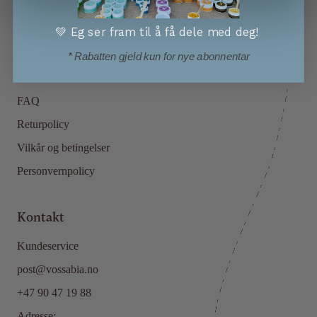
Media Og Samarbeid
Blogg
💚 Eg ser fram til å få dele med deg!
* Rabatten gjeld kun for nye abonnentar
Hjelp
FAQ
Returpolicy
Vilkår og betingelser
Personvernpolicy
Kontakt
Kundeservice
post@vossabia.no
+47 90 47 19 88
Adresse: