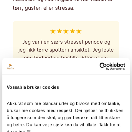
tørr, gusten eller stressa.
★
★
★
★
★
Jeg var i en særs stresset periode og
jeg fikk tørre spotter i ansiktet. Jeg leste
om Tindved og bestilte. Etter et par
netter så var de tørre spottene borte.
Meget effektiv.
— Wenche S.
Vossabia brukar cookies
Akkurat som me blandar urter og bivoks med omtanke, 
Tindved og nesle til ansikt
brukar me cookies med respekt. Dei hjelper nettbutikken 
å fungere som den skal, og gjer besøket ditt litt enklare 
og betre. Du kan velje sjølv kva du vil tillate. Takk for at 
Tindved og nesle til ansikt
du er her 💚