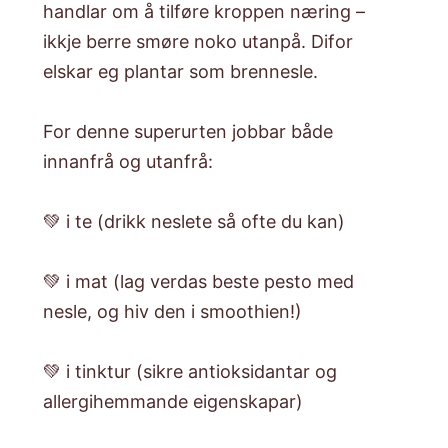
handlar om å tilføre kroppen næring –
ikkje berre smøre noko utanpå. Difor
elskar eg plantar som brennesle.
For denne superurten jobbar både
innanfrå og utanfrå:
💚 i te (drikk neslete så ofte du kan)
💚 i mat (lag verdas beste pesto med
nesle, og hiv den i smoothien!)
💚 i tinktur (sikre antioksidantar og
allergihemmande eigenskapar)