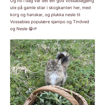
Og no i dag var det ein god Vossabiagjeng
ute på gamle stiar i skogkanten her, med
korg og hanskar, og plukka nesle til
Vossabias populære
sjampo
og
Tindved
og Nesle
😁🌱