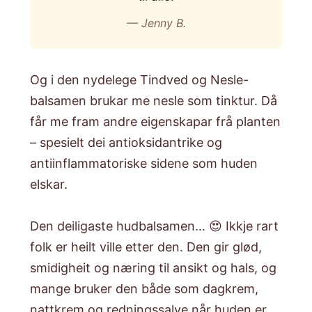
— Jenny B.
Og i den nydelege
Tindved og Nesle-
balsamen
brukar me nesle som tinktur. Då
får me fram andre eigenskapar frå planten
– spesielt dei antioksidantrike og
antiinflammatoriske sidene som huden
elskar.
Den deiligaste hudbalsamen… 😍 Ikkje rart
folk er heilt ville etter den. Den gir glød,
smidigheit og næring til ansikt og hals, og
mange bruker den både som dagkrem,
nattkrem og redningssalve når huden er