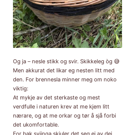
Og ja – nesle stikk og svir. Skikkeleg òg 😅
Men akkurat det likar eg nesten litt med
den. For brennesla minner meg om noko
viktig:
At mykje av det sterkaste og mest
verdfulle i naturen krev at me kjem litt
nærare, og at me orkar og tør å sjå forbi
det ukomfortable.
For bak sviinga skjuler det seg ei av dei