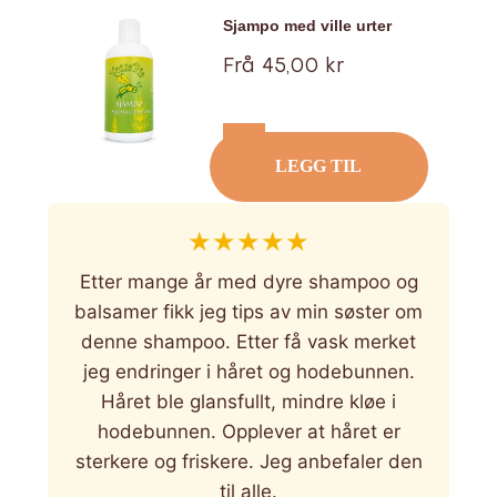
Sjampo med ville urter
Tilbud
Frå 45,00 kr
LEGG TIL
★
★
★
★
★
Etter mange år med dyre shampoo og
balsamer fikk jeg tips av min søster om
denne shampoo. Etter få vask merket
jeg endringer i håret og hodebunnen.
Håret ble glansfullt, mindre kløe i
hodebunnen. Opplever at håret er
sterkere og friskere. Jeg anbefaler den
til alle.