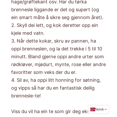
hage/grøftekant osv. Har du tørka
brennesle liggande er det og supert (og
ein smart måte å sikre seg gjennom året).
2. Skyll dei lett, og kok deretter opp ein
kjele med vatn.
3. Når dette kokar, skru av pannen, ha
oppi brenneslen, og la det trekke i 5 til 10
minutt. Bland gjerne oppi andre urter som
rødkløver, mjødurt, mynte, rose eller andre
favoritter som veks der du er.
4. Sil av, ha oppi litt honning for søtning,
og vipps så har du en fantastisk deilig
brennesle-te!
Språk
Norsk
Viss du vil ha ein te som gir deg ekstra