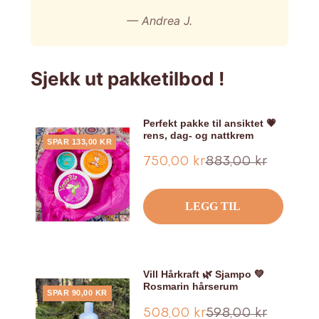
— Andrea J.
Sjekk ut pakketilbod !
Perfekt pakke til ansiktet 💗
rens, dag- og nattkrem
SPAR 133,00 KR
Tilbud
Ordinær
750,00 kr
883,00 kr
pris
LEGG TIL
Vill Hårkraft 🌿 Sjampo 💚
Rosmarin hårserum
SPAR 90,00 KR
Tilbud
Ordinær
508,00 kr
598,00 kr