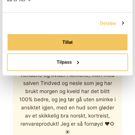
Tilbud
Frå 225,00 kr
Detaljar
LEGG TIL
Tillat
★
★
★
★
★
Tilpass
Jeg har slitt veldig med tørr hud på
hendene og kviser i kinnene, men med
salven Tindved og nesle som jeg har
brukt morgen og kveld har det blitt
100% bedre, og jeg tør gå uten sminke i
ansiktet igjen, med en hud som gløder
av et skikkelig bra norskt, kortreist,
renvareprodukt! Jeg er så fornøyd ❤️🌻
☀️