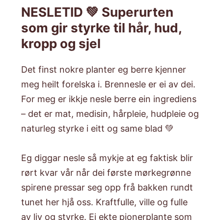
NESLETID 💚 Superurten
som gir styrke til hår, hud,
kropp og sjel
Det finst nokre planter eg berre kjenner
meg heilt forelska i. Brennesle er ei av dei.
For meg er ikkje nesle berre ein ingrediens
– det er mat, medisin, hårpleie, hudpleie og
naturleg styrke i eitt og same blad 💚
Eg diggar nesle så mykje at eg faktisk blir
rørt kvar vår når dei første mørkegrønne
spirene pressar seg opp frå bakken rundt
tunet her hjå oss. Kraftfulle, ville og fulle
av liv og styrke. Ei ekte pionerplante som