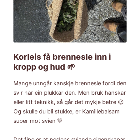
Korleis få brennesle inn i
kropp og hud 🌱
Mange unngår kanskje brennesle fordi den
svir når ein plukkar den. Men bruk hanskar
eller litt teknikk, så går det mykje betre 😉
Og skulle du bli stukke, er Kamillebalsam
super mot svien 💚
Det fine er at neslens sviande eigenskapar