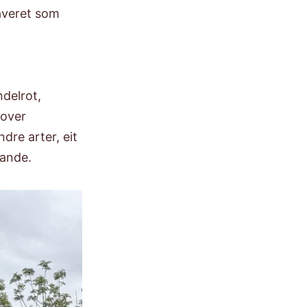
råveret som
t
ndelrot,
 over
ndre arter, eit
rande.