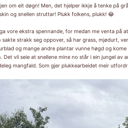
jen om eit døgn! Men, det hjelper ikkje å tenke på g
skin og snellen struttar! Plukk folkens, plukk! 😂
tinga vore ekstra spennande, for medan me venta på a
 sakte strakk seg oppover, så har grass, mjødurt, ve
urblad og mange andre plantar vunne høgd og kome
 Det vil seie at snellene mine no står i ein jungel av a
deleg mangfald. Som gjer plukkearbeidet meir utford