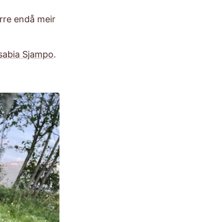
erre endå meir
sabia Sjampo
.