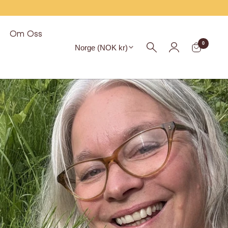
Om Oss
Region
0
Norge (NOK kr)