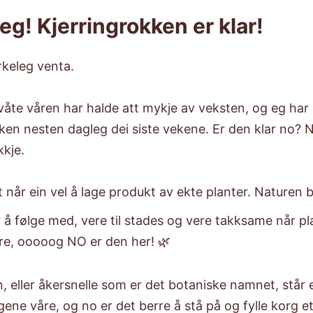
eg! Kjerringrokken er klar!
rkeleg venta.
våte våren har halde att mykje av veksten, og eg har 
ken nesten dagleg dei siste vekene. Er den klar no? 
kkje.
et når ein vel å lage produkt av ekte planter. Naturen
r å følge med, vere til stades og vere takksame når p
are, ooooog NO er den her! 🌿
, eller åkersnelle som er det botaniske namnet, står
ngene våre, og no er det berre å stå på og fylle korg e