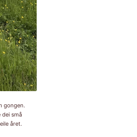
om gongen.
e dei små
ile året.