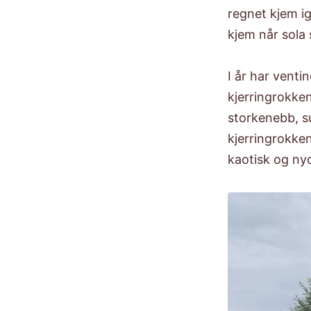
regnet kjem ig
kjem når sola 
​I år har ven
kjerringrokken
storkenebb, s
kjerringrokken.
kaotisk og ny