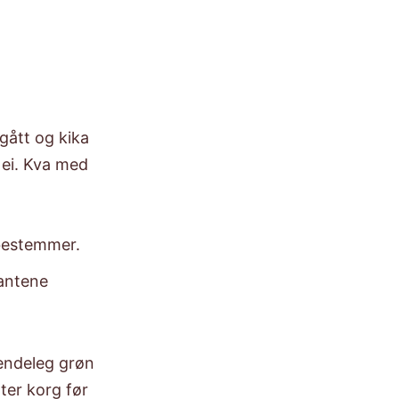
gått og kika
Nei. Kva med
 bestemmer.
lantene
 endeleg grøn
tter korg før