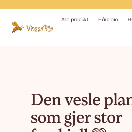
Hopp
over
Alle produkt
Hårpleie
H
Vossabia
Den vesle pla
som gjer stor