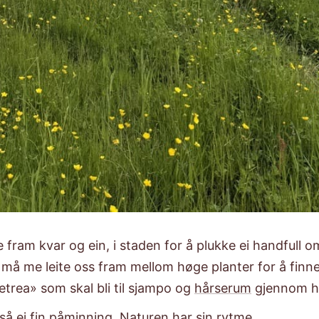
 fram kvar og ein, i staden for å plukke ei handfull 
må me leite oss fram mellom høge planter for å finn
etrea» som skal bli til sjampo og
hårserum
gjennom he
så ei fin påminning. Naturen har sin rytme.