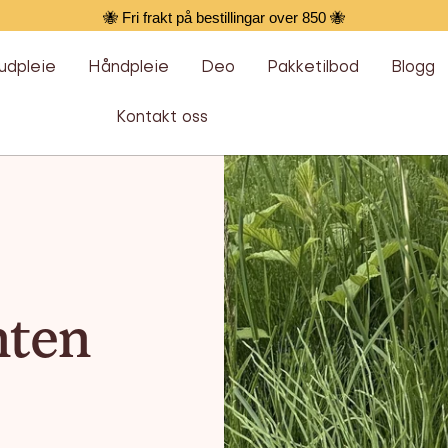
🐝 Fri frakt på bestillingar over 850 🐝
udpleie
Håndpleie
Deo
Pakketilbod
Blogg
Kontakt oss
nten