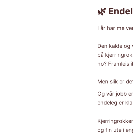
🌿 Endel
I år har me ve
​Den kalde og 
på kjerringrok
no? Framleis i
​Men slik er d
​Og vår jobb e
endeleg er kl
Kjerringrokken
og fin ute i e