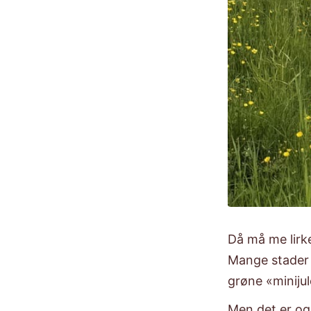
Då må me lirke
Mange stader 
grøne «minijul
​Men det er og