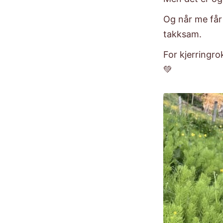
​Og når me får
takksam.​
For kjerringrok
💚