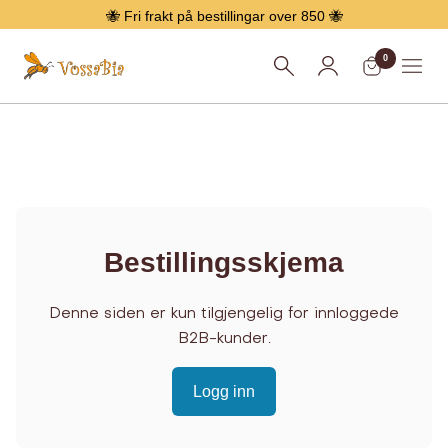
Hopp
🐝 Fri frakt på bestillingar over 850 🐝
over
0
Vossabia
Meny
Bestillingsskjema
Denne siden er kun tilgjengelig for innloggede
B2B-kunder.
Logg inn