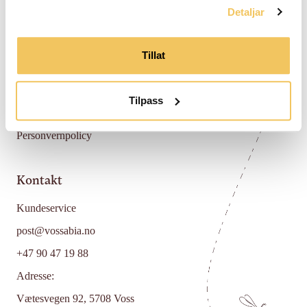
Detaljar
Hjelp
Tillat
FAQ
Returpolicy
Tilpass
Vilkår og betingelser
Personvernpolicy
Kontakt
Kundeservice
post@vossabia.no
+47 90 47 19 88
Adresse:
Vætesvegen 92, 5708 Voss