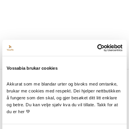
Vossabia brukar cookies
Akkurat som me blandar urter og bivoks med omtanke, 
Om Vossabia
brukar me cookies med respekt. Dei hjelper nettbutikken 
å fungere som den skal, og gjer besøket ditt litt enklare 
Om Oss
og betre. Du kan velje sjølv kva du vil tillate. Takk for at 
Forhandlarar
du er her 💚
Media Og Samarbeid
Blogg