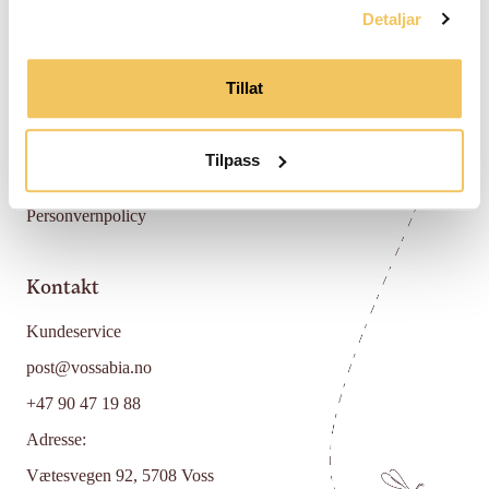
Detaljar
Hjelp
Tillat
FAQ
Returpolicy
Tilpass
Vilkår og betingelser
Personvernpolicy
Kontakt
Kundeservice
post@vossabia.no
+47 90 47 19 88
Adresse:
Vætesvegen 92, 5708 Voss