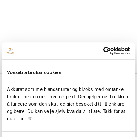
Vossabia brukar cookies
Akkurat som me blandar urter og bivoks med omtanke, 
Om Vossabia
brukar me cookies med respekt. Dei hjelper nettbutikken 
å fungere som den skal, og gjer besøket ditt litt enklare 
Om Oss
og betre. Du kan velje sjølv kva du vil tillate. Takk for at 
Forhandlarar
du er her 💚
Media Og Samarbeid
Blogg