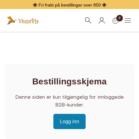
Hopp
🐝 Fri frakt på bestillingar over 850 🐝
over
0
Vossabia
Meny
Bestillingsskjema
Denne siden er kun tilgjengelig for innloggede
B2B-kunder.
Logg inn