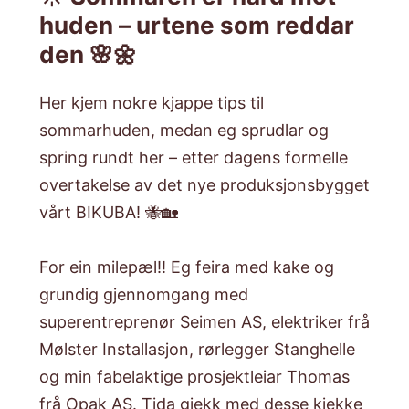
huden – urtene som reddar
den 🌸🌼
Her kjem nokre kjappe tips til
sommarhuden, medan eg sprudlar og
spring rundt her – etter dagens formelle
overtakelse av det nye produksjonsbygget
vårt BIKUBA! 🐝🏡
For ein milepæl!! Eg feira med kake og
grundig gjennomgang med
superentreprenør Seimen AS, elektriker frå
Mølster Installasjon, rørlegger Stanghelle
og min fabelaktige prosjektleiar Thomas
frå Opak AS. Tida gjekk med desse kjekke