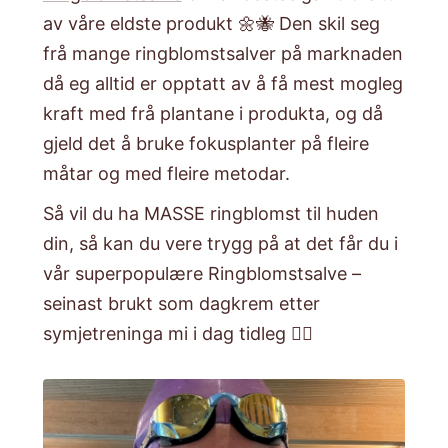
av våre eldste produkt 🌼🐝 Den skil seg
frå mange ringblomstsalver på marknaden
då eg alltid er opptatt av å få mest mogleg
kraft med frå plantane i produkta, og då
gjeld det å bruke fokusplanter på fleire
måtar og med fleire metodar.
Så vil du ha MASSE ringblomst til huden
din, så kan du vere trygg på at det får du i
vår superpopulære Ringblomstsalve –
seinast brukt som dagkrem etter
symjetreninga mi i dag tidleg 🏊‍♀️