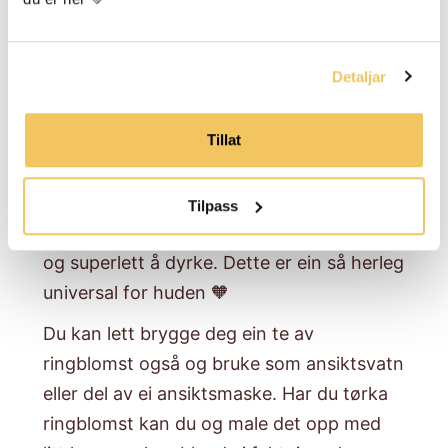
SPAR 133,00 KR
Tilbud
Ordinær
750,00 kr
883,00 kr
pris
Detaljar
LEGG TIL
Tillat
Ringblomst!
Tilpass
Knalloransje tusenkunstnar, humørspreder
og superlett å dyrke. Dette er ein så herleg
universal for huden 🧡
​Du kan lett brygge deg ein te av
ringblomst også og bruke som ansiktsvatn
eller del av ei ansiktsmaske. Har du tørka
ringblomst kan du og male det opp med