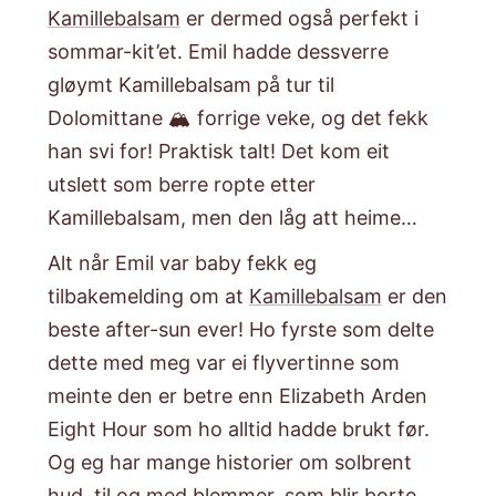
Kamillebalsam
er dermed også perfekt i
sommar-kit’et. Emil hadde dessverre
gløymt Kamillebalsam på tur til
Dolomittane 🏔️ forrige veke, og det fekk
han svi for! Praktisk talt! Det kom eit
utslett som berre ropte etter
Kamillebalsam, men den låg att heime…
Alt når Emil var baby fekk eg
tilbakemelding om at
Kamillebalsam
er den
beste after-sun ever! Ho fyrste som delte
dette med meg var ei flyvertinne som
meinte den er betre enn Elizabeth Arden
Eight Hour som ho alltid hadde brukt før.
Og eg har mange historier om solbrent
hud, til og med blemmer, som blir borte