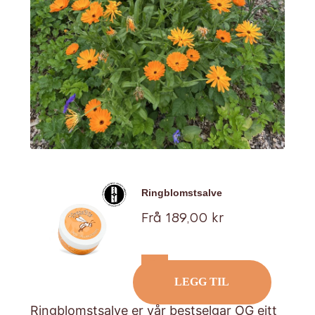
Ringblomstsalve
Tilbud
Frå 189,00 kr
LEGG TIL
Ringblomstsalve
er vår bestselgar OG eitt