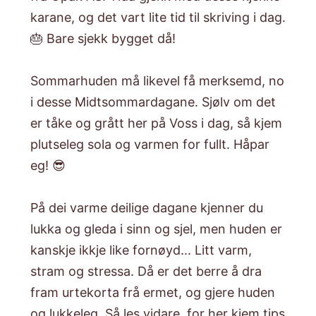
karane, og det vart lite tid til skriving i dag.
🎂 Bare sjekk bygget då!
Sommarhuden må likevel få merksemd, no
i desse Midtsommardagane. Sjølv om det
er tåke og grått her på Voss i dag, så kjem
plutseleg sola og varmen for fullt. Håpar
eg! 😎
På dei varme deilige dagane kjenner du
lukka og gleda i sinn og sjel, men huden er
kanskje ikkje like fornøyd... Litt varm,
stram og stressa. Då er det berre å dra
fram urtekorta frå ermet, og gjere huden
og lukkeleg. Så les vidare, for her kjem tips