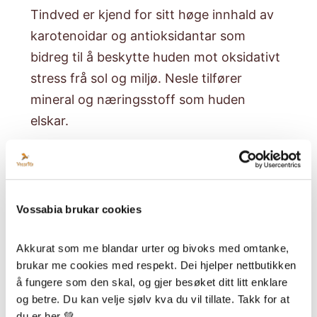
Tindved er kjend for sitt høge innhald av
karotenoidar og antioksidantar som
bidreg til å beskytte huden mot oksidativt
stress frå sol og miljø. Nesle tilfører
mineral og næringsstoff som huden
elskar.
Resultatet er ei hud som kjennest meir
spenstig, hydrert og full av glød. Eit lite
pump om morgonen som dagkrem eller
Vossabia brukar cookies
under solkrem gir huden eit ekstra
næringsløft akkurat når den treng det
Akkurat som me blandar urter og bivoks med omtanke, 
mest.
brukar me cookies med respekt. Dei hjelper nettbutikken 
å fungere som den skal, og gjer besøket ditt litt enklare 
Perfekt pakke til ansiktet 💗
og betre. Du kan velje sjølv kva du vil tillate. Takk for at 
rens, dag- og nattkrem
du er her 💚