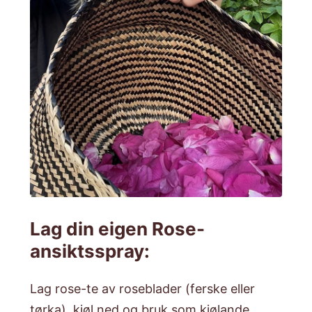
Lag din eigen Rose-
ansiktsspray:
Lag rose-te av roseblader (ferske eller
tørka), kjøl ned og bruk som kjølande