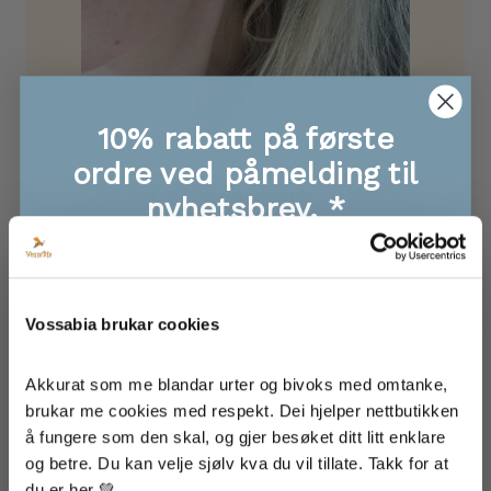
10% rabatt på første
ordre ved påmelding til
Jeg har slitt med ekstrem flass og
nyhetsbrev. *
sår/skorper i hodebunnen – og
hadde prøvd alt. Denne sjampoen
🐝 Eksklusive tilbod, info om nye produkt
🐝 Første til å få med seg give-aways!
hjalp, men det tok litt tid før jeg så
🐝 Supre tips oppskrifter til mat, hud og hår
resultater. Nå er jeg halvveis i
Vossabia brukar cookies
🐝 Inspirasjon frå garden vår
flasken, og hodebunnen min er
bedre enn den har vært på årevis.
Akkurat som me blandar urter og bivoks med omtanke, 
Jeg bruker den sammen med
brukar me cookies med respekt. Dei hjelper nettbutikken 
å fungere som den skal, og gjer besøket ditt litt enklare 
Rosmarin hårolje (massasje om
Eg godtek at informasjonen min blir lagra for å få
nyheitsbrev frå Vossabia
og betre. Du kan velje sjølv kva du vil tillate. Takk for at 
kvelden, vask om morgenen), og
du er her 💚