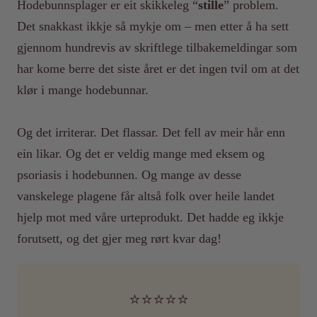
Hodebunnsplager er eit skikkeleg “
stille
” problem.
Det snakkast ikkje så mykje om – men etter å ha sett
gjennom hundrevis av skriftlege tilbakemeldingar som
har kome berre det siste året er det ingen tvil om at det
klør i mange hodebunnar.
Og det irriterar. Det flassar. Det fell av meir hår enn
ein likar. Og det er veldig mange med eksem og
psoriasis i hodebunnen. Og mange av desse
vanskelege plagene får altså folk over heile landet
hjelp mot med våre urteprodukt. Det hadde eg ikkje
forutsett, og det gjer meg rørt kvar dag!
⭐️⭐️⭐️⭐️⭐️