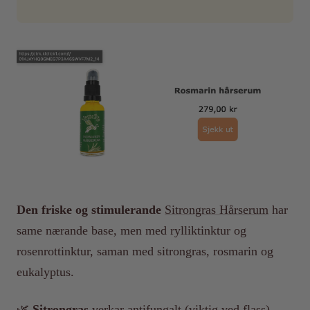
Den friske og stimulerande
Sitrongras Hårserum
har
same nærande base, men med rylliktinktur og
rosenrottinktur, saman med sitrongras, rosmarin og
eukalyptus.
🌿
Sitrongras
verkar antifungalt (viktig ved flass).