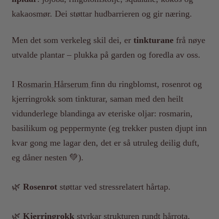
kakaosmør. Dei støttar hudbarrieren og gir næring.
Men det som verkeleg skil dei, er
tinkturane
frå nøye
utvalde plantar – plukka på garden og foredla av oss.
I
Rosmarin Hårserum
finn du ringblomst, rosenrot og
kjerringrokk som tinkturar, saman med den heilt
vidunderlege blandinga av eteriske oljar: rosmarin,
basilikum og peppermynte (eg trekker pusten djupt inn
kvar gong me lagar den, det er så utruleg deilig duft,
eg dåner nesten 💚).
🌿
Rosenrot
støttar ved stressrelatert hårtap.
🌿
Kjerringrokk
styrkar strukturen rundt hårrota.