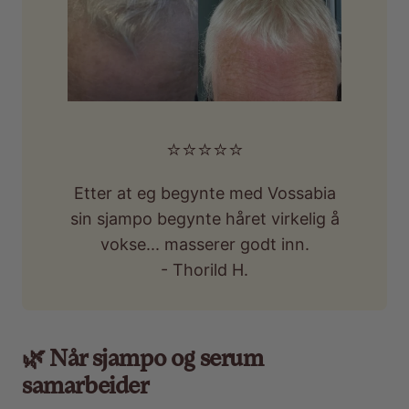
⭐️⭐️⭐️⭐️⭐️
Etter at eg begynte med Vossabia
sin sjampo begynte håret virkelig å
vokse... masserer godt inn.
- Thorild H.
🌿 Når sjampo og serum
samarbeider