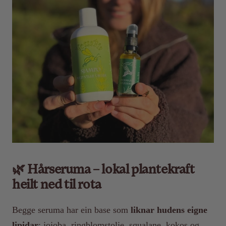
🌿 Hårseruma – lokal plantekraft
heilt ned til rota
Begge seruma har ein base som
liknar hudens eigne
lipidar
: jojoba, ringblomstolje, squalane, kokos og