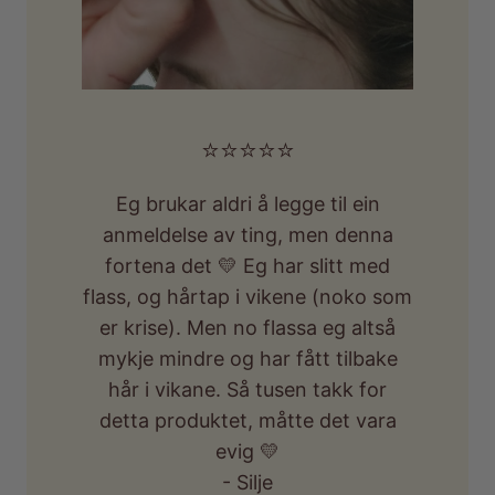
⭐️⭐️⭐️⭐️⭐️
Eg brukar aldri å legge til ein
anmeldelse av ting, men denna
fortena det 💛 Eg har slitt med
flass, og hårtap i vikene (noko som
er krise). Men no flassa eg altså
mykje mindre og har fått tilbake
hår i vikane. Så tusen takk for
detta produktet, måtte det vara
evig 💛
- Silje