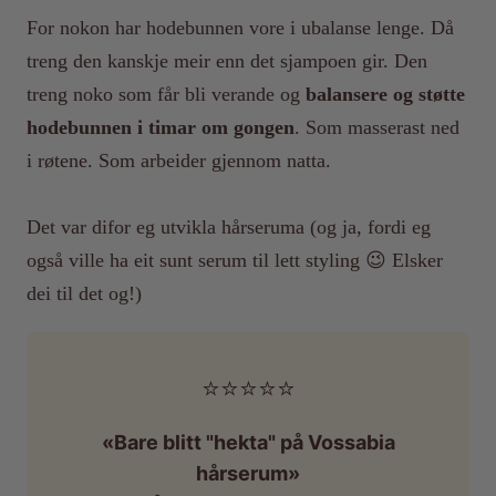
For nokon har hodebunnen vore i ubalanse lenge. Då
treng den kanskje meir enn det sjampoen gir. Den
treng noko som får bli verande og
balansere og støtte
hodebunnen i timar om gongen
. Som masserast ned
i røtene. Som arbeider gjennom natta.
Det var difor eg utvikla hårseruma (og ja, fordi eg
også ville ha eit sunt serum til lett styling 😉 Elsker
dei til det og!)
⭐️⭐️⭐️⭐️⭐️
«Bare blitt "hekta" på Vossabia
hårserum»