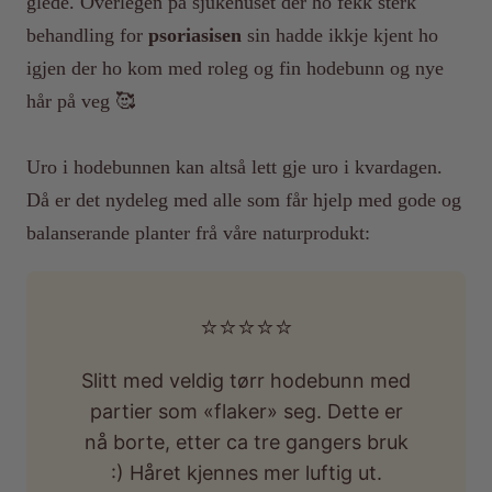
glede. Overlegen på sjukehuset der ho fekk sterk
behandling for
psoriasisen
sin hadde ikkje kjent ho
igjen der ho kom med roleg og fin hodebunn og nye
hår på veg 🥰
Uro i hodebunnen kan altså lett gje uro i kvardagen.
Då er det nydeleg med alle som får hjelp med gode og
balanserande planter frå våre naturprodukt:
⭐️⭐️⭐️⭐️⭐️
Slitt med veldig tørr hodebunn med
partier som «flaker» seg. Dette er
nå borte, etter ca tre gangers bruk
:) Håret kjennes mer luftig ut.