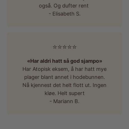
også. Og dufter rent
- Elisabeth S.
⭐️⭐️⭐️⭐️⭐️
«Har aldri hatt så god sjampo»
Har Atopisk eksem, å har hatt mye
plager blant annet i hodebunnen.
Nå kjennest det helt flott ut. Ingen
kløe. Helt supert
- Mariann B.