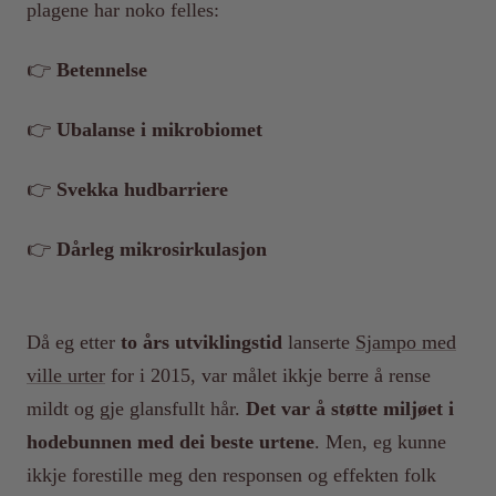
plagene har noko felles:
👉
Betennelse
👉
Ubalanse i mikrobiomet
👉
Svekka hudbarriere
👉
Dårleg mikrosirkulasjon
Då eg etter
to års utviklingstid
lanserte
Sjampo med
ville urter
for i 2015, var målet ikkje berre å rense
mildt og gje glansfullt hår.
Det var å støtte miljøet i
hodebunnen med dei beste urtene
. Men, eg kunne
ikkje forestille meg den responsen og effekten folk