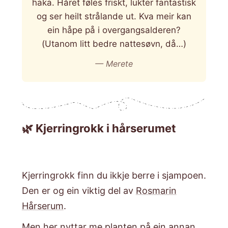
haka. Håret føles friskt, lukter fantastisk
og ser heilt strålande ut. Kva meir kan
ein håpe på i overgangsalderen?
(Utanom litt bedre nattesøvn, då…)
— Merete
🌿 Kjerringrokk i hårserumet
Kjerringrokk finn du ikkje berre i sjampoen.
Den er og ein viktig del av
Rosmarin
Hårserum
.
​Men her nyttar me planten på ein annan