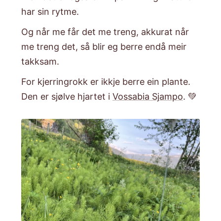
har sin rytme.
​Og når me får det me treng, akkurat når
me treng det, så blir eg berre endå meir
takksam.​
For kjerringrokk er ikkje berre ein plante.
Den er sjølve hjartet i
Vossabia Sjampo
. 💚