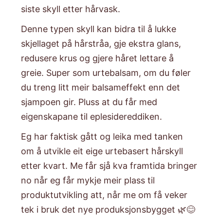
siste skyll etter hårvask.
​Denne typen skyll kan bidra til å lukke
skjellaget på hårstråa, gje ekstra glans,
redusere krus og gjere håret lettare å
greie. Super som urtebalsam, om du føler
du treng litt meir balsameffekt enn det
sjampoen gir. Pluss at du får med
eigenskapane til eplesidereddiken.
​Eg har faktisk gått og leika med tanken
om å utvikle eit eige urtebasert hårskyll
etter kvart. Me får sjå kva framtida bringer
no når eg får mykje meir plass til
produktutvikling att, når me om få veker
tek i bruk det nye produksjonsbygget 🌿😊