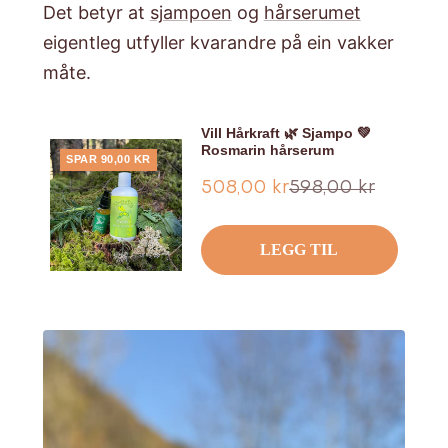
​Det betyr at
sjampoen
og
hårserumet
eigentleg utfyller kvarandre på ein vakker
måte.
Vill Hårkraft 🌿 Sjampo 💚
Rosmarin hårserum
SPAR 90,00 KR
Tilbud
Ordinær
508,00 kr
598,00 kr
pris
LEGG TIL