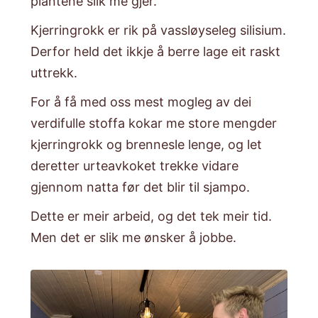
plantene slik me gjer.
​Kjerringrokk er rik på vassløyseleg silisium.
Derfor held det ikkje å berre lage eit raskt
uttrekk.
​For å få med oss mest mogleg av dei
verdifulle stoffa kokar me store mengder
kjerringrokk og brennesle lenge, og let
deretter urteavkoket trekke vidare
gjennom natta før det blir til sjampo.
​Dette er meir arbeid, og det tek meir tid.
Men det er slik me ønsker å jobbe.