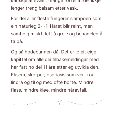
kanskje at svært mange fortel at dei ikkje
lenger treng balsam etter vask.
​For dei aller fleste fungerer sjampoen som
ein naturleg 2-i-1. Håret blir reint, men
samtidig mjukt, lett å greie og behageleg å
ta på.
​Og så hodebunnen då. Det er jo eit eige
kapittel om alle dei tilbakemeldingar med
har fått no dei 11 åra etter eg utvikla den.
Eksem, skorper, psoriasis som vert roa,
lindra og til og med ofte borte. Mindre
flass, mindre kløe, mindre håravfall.