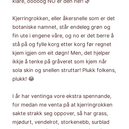
klare, ooooog NO er den her! 🌿
Kjerringrokken, eller åkersnelle som er det
botaniske namnet, står endeleg grøn og
fin ute i engene våre, og no er det berre å
stå på og fylle korg etter korg før regnet
kjem igjen om eit døgn! Men, det hjelper
ikkje å tenke på gråveret som kjem når
sola skin og snellen struttar! Plukk folkens,
plukk! 😂
​I år har ventinga vore ekstra spennande,
for medan me venta på at kjerringrokken
sakte strakk seg oppover, så har grass,
mjødurt, vendelrot, storkenebb, surblad