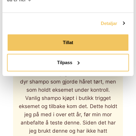
— Kristi
Detaljar
★
★
★
★
★
Tillat
Jeg har brukt denne shampoen lenge!
Både til meg selv og til hele familien.
Tilpass
Selv har jeg seboreisk eksem i
hodebunn som jeg før behandlet med
dyr shampo som gjorde håret tørt, men
som holdt eksemet under kontroll.
Vanlig shampo kjøpt i butikk trigget
eksemet og tilbake kom det. Dette holdt
jeg på med i over ett år, før min mor
anbefalte å teste denne. Siden det har
jeg brukt denne og har ikke hatt