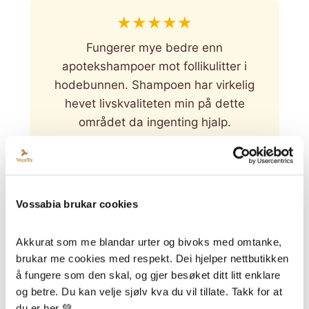
★
★
★
★
★
Fungerer mye bedre enn
apotekshampoer mot follikulitter i
hodebunnen. Shampoen har virkelig
hevet livskvaliteten min på dette
området da ingenting hjalp.
— Anders
Vossabia brukar cookies
★
★
★
★
★
Akkurat som me blandar urter og bivoks med omtanke, 
Veldig god for hele familien, inkludert
brukar me cookies med respekt. Dei hjelper nettbutikken 
tenåringsbarn og mann. God for typisk
å fungere som den skal, og gjer besøket ditt litt enklare 
ungdomsfett hår og tørr hodebunn.
og betre. Du kan velje sjølv kva du vil tillate. Takk for at 
Håret føles sunt og friskt.
du er her 💚