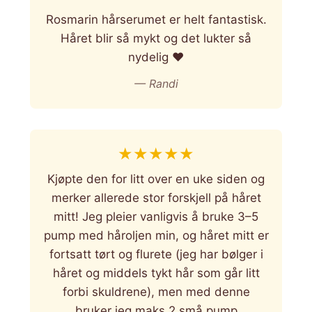
Rosmarin hårserumet er helt fantastisk.
Håret blir så mykt og det lukter så
nydelig ❤️
— Randi
★
★
★
★
★
Kjøpte den for litt over en uke siden og
merker allerede stor forskjell på håret
mitt! Jeg pleier vanligvis å bruke 3–5
pump med håroljen min, og håret mitt er
fortsatt tørt og flurete (jeg har bølger i
håret og middels tykt hår som går litt
forbi skuldrene), men med denne
bruker jeg maks 2 små pump