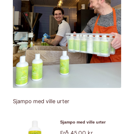
Sjampo med ville urter
Sjampo med ville urter
Tilbud
Frå 45,00 kr