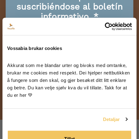
suscribiéndose al boletín
informativo. *
🐝 Ofertas exclusivas, información sobre
nuevos productos
🐝 ¡Sé el primero en recibir los sorteos!
Vossabia brukar cookies
🐝 Súper consejos y recetas para alimentación,
piel y cabello
🐝 Inspiración de nuestra granja
Akkurat som me blandar urter og bivoks med omtanke, 
brukar me cookies med respekt. Dei hjelper nettbutikken 
Instrucciones de uso
å fungere som den skal, og gjer besøket ditt litt enklare 
og betre. Du kan velje sjølv kva du vil tillate. Takk for at 
Lo aplico por la mañana y mis labios
Acepto que mi información se almacene para
du er her 💚
recibir boletines de Vossabia.
permanecen suaves durante mucho tiempo.
Sí, quiero recibir correos electrónicos
de Vossabia!
Detaljar
Tillat