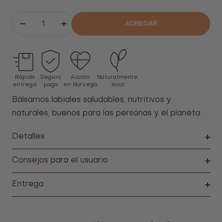
AGREGAR
Bajar
Aumentar
el
el
número
número
Rápido
Seguro
Acción
Naturalmente,
entrega
pago
en Noruega
local
Bálsamos labiales saludables, nutritivos y
naturales, buenos para las personas y el planeta.
Detalles
Consejos para el usuario
Entrega