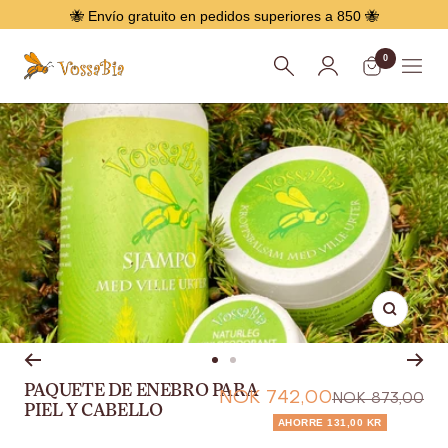
Saltar
🐝 Envío gratuito en pedidos superiores a 850 🐝
0
Vossabia
Menú
Agrand
Ir
Ir
PAQUETE DE ENEBRO PARA
Oferta
a
NOK 742,00
a
Precio
NOK 873,00
PIEL Y CABELLO
la
la
habitual
AHORRE 131,00 KR
página
página