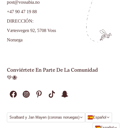
post@vossabia.no
+47 90 47 19 88
DIRECCIÓN:
Vætesvegen 92, 5708 Voss
Noruega
Conviértete En Parte De La Comunidad
💚🐝
Región
Idioma
Svalbard y Jan Mayen (coronas noruegas)
Español
Idioma
Español