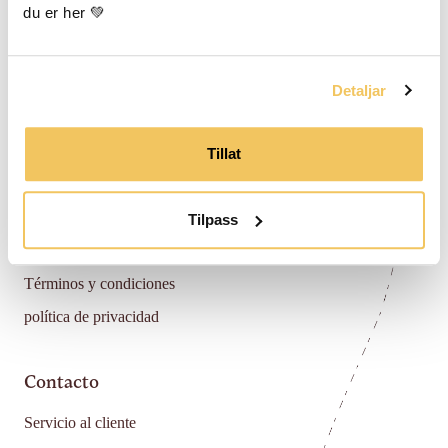
Sobre nosotros
du er her 💚
Distribuidor
Medios y colaboración
Detaljar
Blog
Tillat
Ayuda
Preguntas frecuentes
Tilpass
Política de devoluciones
Términos y condiciones
política de privacidad
Contacto
Servicio al cliente