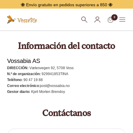
Saltar
🐝 Envío gratuito en pedidos superiores a 850 🐝
0
Vossabia
Menú
Información del contacto
Vossabia AS
DIRECCIÓN:
Vætesvegen 92, 5708 Voss
N.º de organización:
929941853
TINA
Teléfono:
90 47 19 88
Correo electrónico
:post@vossabia.no
Gestor diario:
Kjell Morten Brendoy
Contáctanos