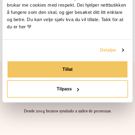
brukar me cookies med respekt. Dei hjelper nettbutikken 
distribuidor de Vossabia?
å fungere som den skal, og gjer besøket ditt litt enklare 
og betre. Du kan velje sjølv kva du vil tillate. Takk for at 
du er her 💚
CONTÁCTENOS
Detaljar
Tillat
¿Estás listo para
Tilpass
probar Vossabia?
Desde 2004 hemos ayudado a miles de personas.