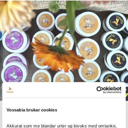
Vossabia brukar cookies
¿Quieres convertirte en
Akkurat som me blandar urter og bivoks med omtanke, 