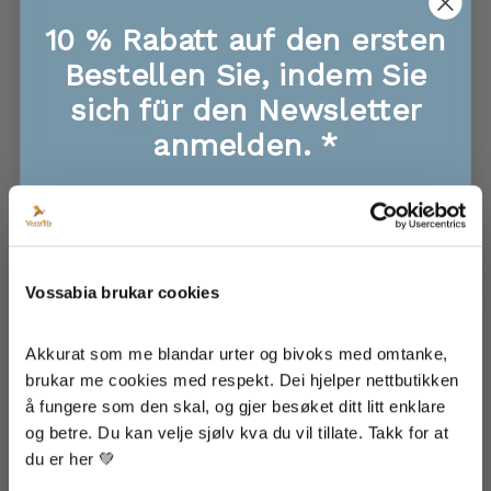
10 % Rabatt auf den ersten
Bestellen Sie, indem Sie
sich für den Newsletter
anmelden. *
🐝 Exklusive Angebote, Infos zu neuen
Produkten
Lippen
Ylvas Lippen
🐝 Sichere dir als Erster die Giveaways!
Angebot
Angebot
129,00 kr
129,00 kr
🐝 Super Tipps und Rezepte für Essen, Haut
und Haare
Vossabia brukar cookies
HINZUFÜGEN
HINZUFÜGEN
🐝 Inspiration von unserem Bauernhof
Akkurat som me blandar urter og bivoks med omtanke, 
brukar me cookies med respekt. Dei hjelper nettbutikken 
SPAREN SIE 105,00 KR
SPAREN SIE AB 44,00 KR
å fungere som den skal, og gjer besøket ditt litt enklare 
Ich bin damit einverstanden, dass meine Daten
og betre. Du kan velje sjølv kva du vil tillate. Takk for at 
zum Erhalt von Newslettern von Vossabia
gespeichert werden.
du er her 💚