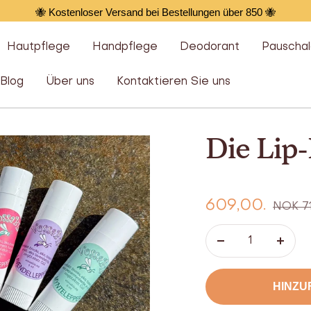
🐝 Kostenloser Versand bei Bestellungen über 850 🐝
Hautpflege
Handpflege
Deodorant
Pauscha
Blog
Über uns
Kontaktieren Sie uns
Die Lip-
Angebot:
609,00.
Regulä
NOK 7
Preis:
NOK
Verringern
Erhö
Sie
Sie
die
die
HINZU
Zahl
Anzah