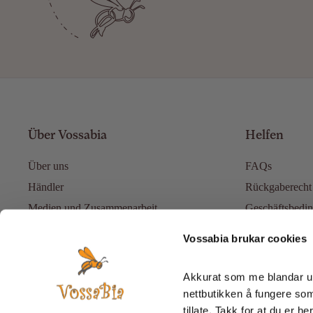
Über Vossabia
Helfen
Über uns
FAQs
Händler
Rückgaberecht
Medien und Zusammenarbeit
Geschäftsbedi
Der Blog
Datenschutzrich
Vossabia brukar cookies
Akkurat som me blandar ur
nettbutikken å fungere som 
tillate. Takk for at du er he