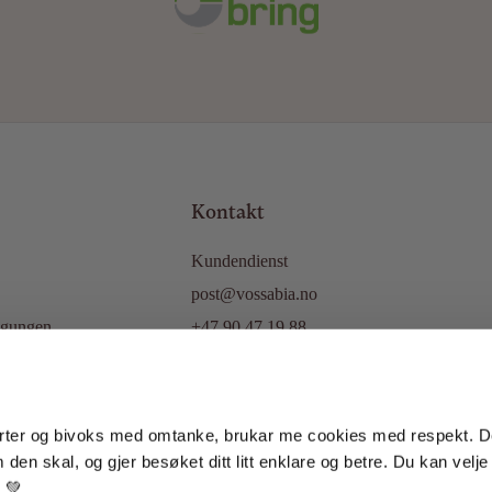
Kontakt
Kundendienst
post@vossabia.no
ngungen
+47 90 47 19 88
tlinie
Adresse:
Vætesvegen 92, 5708 Voss
Norwegen
ter og bivoks med omtanke, brukar me cookies med respekt. Dei
den skal, og gjer besøket ditt litt enklare og betre. Du kan velje s
r 💚