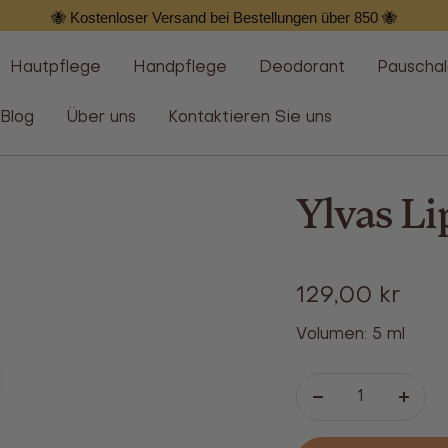
🐝 Kostenloser Versand bei Bestellungen über 850 🐝
Hautpflege
Handpflege
Deodorant
Pauscha
Blog
Über uns
Kontaktieren Sie uns
Ylvas L
Angebot
129,00 kr
Volumen: 5 ml
Verringern
Erhö
Sie
Sie