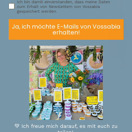
Ich bin damit einverstanden, dass meine Daten
zum Erhalt von Newslettern von Vossabia
weisung
gespeichert werden.
Ja, ich möchte E-Mails von Vossabia
eine Lippen bleiben
erhalten!
iebe die Farbe! Ein
rbe gibt, ohne für
el“ zu sein.
💚 Ich freue mich darauf, es mit euch zu