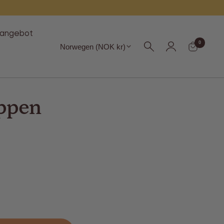
langebot
Region
0
Norwegen (NOK kr)
ippen
hen