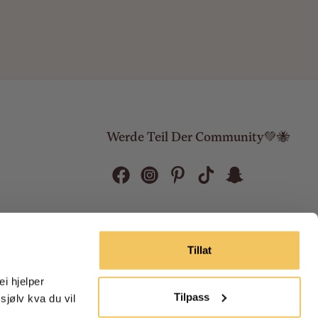
Werde Teil Der Community💚🐝
Tillat
 hjelper 
Tilpass
jølv kva du vil 