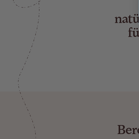
natü
f
Ber