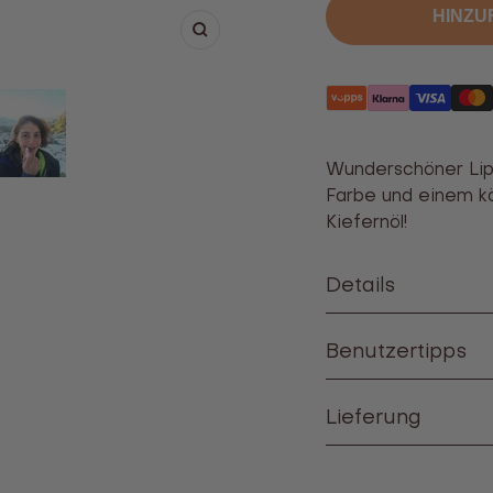
die
die
HINZU
Zahl
Anzah
Vergrößern
Wunderschöner Lipp
Farbe und einem k
Kiefernöl!
Details
Benutzertipps
Lieferung