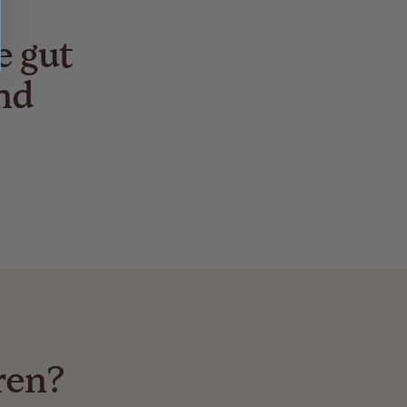
e gut
nd
ren?