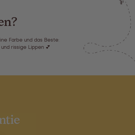
en?
höne Farbe und das Beste:
 und rissige Lippen 💕
ntie