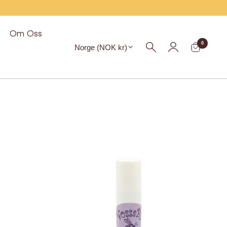
Om Oss
Region
0
Norge (NOK kr)