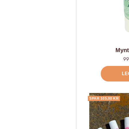
Mynt
Ti
99
LE
SPAR 105,00 KR