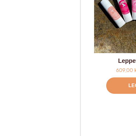
Leppe
Tilbud
609,00 
LE