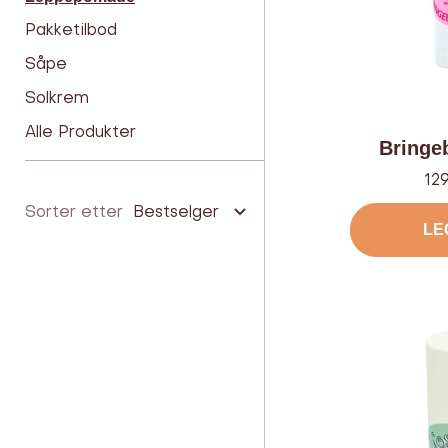
Pakketilbod
Såpe
Solkrem
Alle Produkter
Bringe
Til
129
Sorter etter
Bestselger
LE