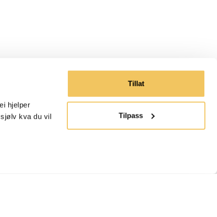
Tillat
 hjelper 
Tilpass
jølv kva du vil 
Språk
Norsk