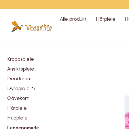
Hopp
over
Alle produkt
Hårpleie
H
Vossabia
Kroppspleie
Leppepomade
Ansiktspleie
Deodorant
Dyrepleie 🐾
Gåvekort
Hårpleie
Hudpleie
Leppepomade