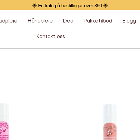
🐝 Fri frakt på bestillingar over 850 🐝
udpleie
Håndpleie
Deo
Pakketilbod
Blogg
Kontakt oss