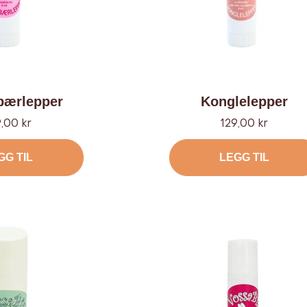
bærlepper
Konglelepper
bud
Tilbud
,00 kr
129,00 kr
GG TIL
LEGG TIL