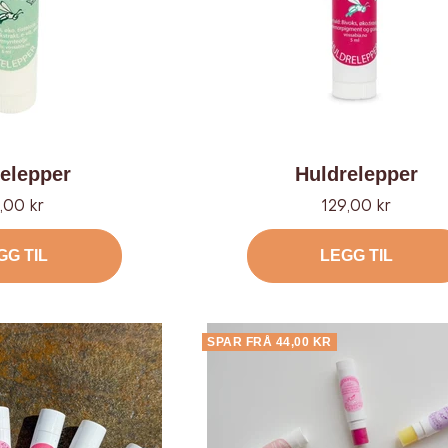
elepper
Huldrelepper
lbud
Tilbud
,00 kr
129,00 kr
GG TIL
LEGG TIL
SPAR FRÅ 44,00 KR