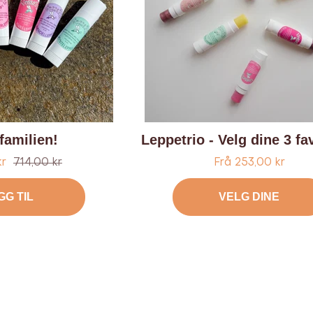
familien!
Leppetrio - Velg dine 3 fav
Ordinær
kr
714,00 kr
Frå 253,00 kr
pris
GG TIL
VELG DINE