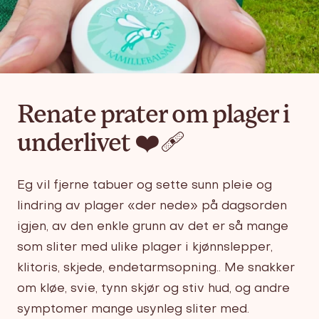
Renate prater om plager i
underlivet ❤️‍🩹
Eg vil fjerne tabuer og sette sunn pleie og
lindring av plager «der nede» på dagsorden
igjen, av den enkle grunn av det er så mange
som sliter med ulike plager i kjønnslepper,
klitoris, skjede, endetarmsopning.. Me snakker
om kløe, svie, tynn skjør og stiv hud, og andre
symptomer mange usynleg sliter med.