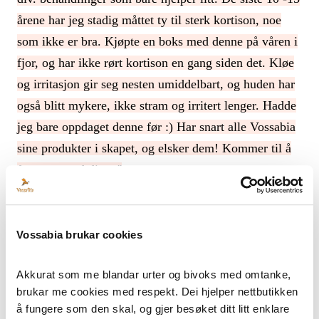
årene har jeg stadig måttet ty til sterk kortison, noe
som ikke er bra. Kjøpte en boks med denne på våren i
fjor, og har ikke rørt kortison en gang siden det. Kløe
og irritasjon gir seg nesten umiddelbart, og huden har
også blitt mykere, ikke stram og irritert lenger. Hadde
jeg bare oppdaget denne før :) Har snart alle Vossabia
sine produkter i skapet, og elsker dem! Kommer til å
fortsette med disse.''
- anonym.
Kamillebalsam (og
Ringblomstsalve
og
Vossabia brukar cookies
Kroppsbalsam
) er også god for å førebygge revner
Akkurat som me blandar urter og bivoks med omtanke, 
under fødsel: smør deg godt og ofte inn med denne i
brukar me cookies med respekt. Dei hjelper nettbutikken 
svangerskapet, så er underlivet ditt forberedt på så og
å fungere som den skal, og gjer besøket ditt litt enklare 
seie alt. Eg vil også tørre å påstå at Kamillebalsam er