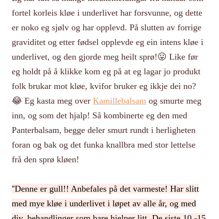
fortel korleis kløe i underlivet har forsvunne, og dette
er noko eg sjølv og har opplevd. På slutten av forrige
graviditet og etter fødsel opplevde eg ein intens kløe i
underlivet, og den gjorde meg heilt sprø!😛 Like før
eg holdt på å klikke kom eg på at eg lagar jo produkt
folk brukar mot kløe, kvifor bruker eg ikkje dei no?
😂 Eg kasta meg over
Kamillebalsam
og smurte meg
inn, og som det hjalp! Så kombinerte eg den med
Panterbalsam, begge deler smurt rundt i herligheten
foran og bak og det funka knallbra med stor lettelse
frå den sprø kløen!
''Denne er gull!! Anbefales på det varmeste! Har slitt
med mye kløe i underlivet i løpet av alle år, og med
div. behandlinger som bare hjelper litt. De siste 10 -15