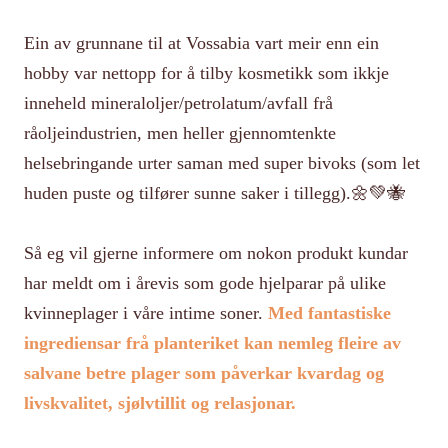
Ein av grunnane til at Vossabia vart meir enn ein
hobby var nettopp for å tilby kosmetikk som ikkje
inneheld mineraloljer/petrolatum/avfall frå
råoljeindustrien, men heller gjennomtenkte
helsebringande urter saman med super bivoks (som let
huden puste og tilfører sunne saker i tillegg).🌼💚🐝
Så eg vil gjerne informere om nokon produkt kundar
har meldt om i årevis som gode hjelparar på ulike
kvinneplager i våre intime soner.
Med fantastiske
ingrediensar frå planteriket kan nemleg fleire av
salvane betre plager som påverkar kvardag og
livskvalitet, sjølvtillit og relasjonar.