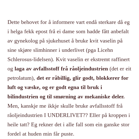
Dette behovet for å informere vart endå sterkare då eg
i helga fekk epost frå ei dame som hadde fått anbefalt
av gynekolog på sjukehuset å bruke kvit vaselin på
sine skjøre slimhinner i underlivet (pga Licehn
Schlerosus-lidelsen). Kvit vaselin er ekstremt raffinert
og
laga av avfallsstoff frå råoljeindustrien
(det er eit
petrolatum),
det er råbillig, glir godt, blokkerer for
luft og væske, og er godt egna til bruk i
bilindustrien og til smørning av mekaniske deler.
Men, kanskje me ikkje skulle bruke avfallsstoff frå
råoljeindustrien I UNDERLIVET?? Eller på kroppen i
heile tatt? Eg rekner det i alle fall som ein ganske stor
fordel at huden min får puste.