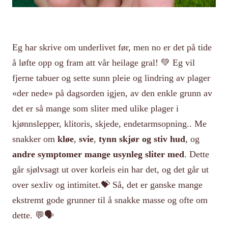
Eg har skrive om underlivet før, men no er det på tide
å løfte opp og fram att vår heilage gral! 💚 Eg vil
fjerne tabuer og sette sunn pleie og lindring av plager
«der nede» på dagsorden igjen, av den enkle grunn av
det er så mange som sliter med ulike plager i
kjønnslepper, klitoris, skjede, endetarmsopning.. Me
snakker om
kløe
,
svie
,
tynn skjør og stiv hud
, og
andre symptomer mange usynleg sliter med
. Dette
går sjølvsagt ut over korleis ein har det, og det går ut
over sexliv og intimitet.💝 Så, det er ganske mange
ekstremt gode grunner til å snakke masse og ofte om
dette. 💬🗣