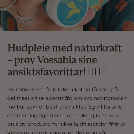
Hudpleie med naturkraft
– prøv Vossabia sine
ansiktsfavorittar! 💆🏼‍♀️
Heisann, vakre folk! I dag skal de få svar på
dei mest stilte spørsmåla om kva naturprodukt
me har som er best til ansiktet. Eg vil fortelle
om min daglege rutine, og i tillegg tipse om
bruk av produkta for ulike hudtilstandar 🧡🐝 🌿
Velvære startar i ansiktet, det er jo vårt