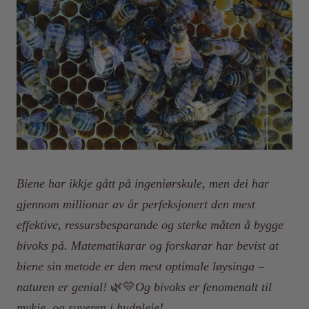
Biene har ikkje gått på ingeniørskule, men dei har
gjennom millionar av år perfeksjonert den
mest
effektive, ressursbesparande og sterke måten
å bygge
bivoks på.
Matematikarar og forskarar har bevist at
biene sin metode er den mest optimale løysinga
–
naturen er genial!
🌿💛
Og bivoks er fenomenalt til
mykje, og suveren i hudpleie!