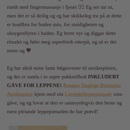
rundt med fingermassasje i fjeset 💆‍♀️ Eg ser rar ut,
men det er så deilig og eg har skikkeleg tru på at dette
er knallbra for huden min, for smidigheten og
oksygenflyten i huden. Eg berre nyt og diggar dette
ritualet og føler meg superfresh etterpå, og så er det
moro og 💖
Eg har altså mine faste følgesvener til ansiktspleien,
og dei er samla i to supre pakketilbod
INKLUDERT
GÅVE FOR LEPPENE!
Renates Daglege Botaniske
Ansiktspleie
kjem med ein
Lavendelleppepomade
som
gåve, og eg lovar at den er sannsynlegvis den beste og
mest pleiande leppepomaden du har prøvd!