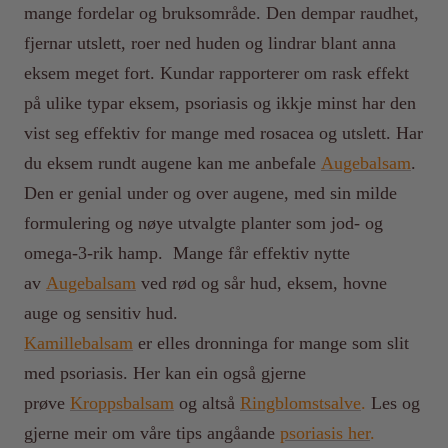
mange fordelar og bruksområde. Den dempar raudhet,
fjernar utslett, roer ned huden og lindrar blant anna
eksem meget fort. Kundar rapporterer om rask effekt
på ulike typar eksem, psoriasis og ikkje minst har den
vist seg effektiv for mange med rosacea og utslett. Har
du eksem rundt augene kan me anbefale
Augebalsam
.
Den er genial under og over augene, med sin milde
formulering og nøye utvalgte planter som jod- og
omega-3-rik hamp. Mange får effektiv nytte
av
Augebalsam
ved rød og sår hud, eksem, hovne
auge og sensitiv hud.
Kamillebalsam
er elles dronninga for mange som slit
med psoriasis. Her kan ein også gjerne
prøve
Kroppsbalsam
og altså
Ringblomstsalve
.
Les og
gjerne meir om våre tips angåande
psoriasis her
.