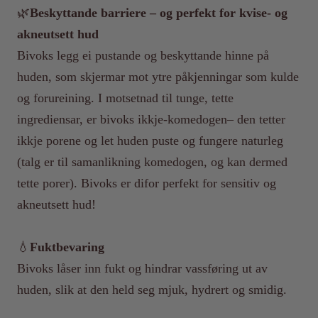
🌿
Beskyttande barriere – og perfekt for kvise- og
akneutsett hud
Bivoks legg ei pustande og beskyttande hinne på
huden, som skjermar mot ytre påkjenningar som kulde
og forureining. I motsetnad til tunge, tette
ingrediensar, er bivoks ikkje-komedogen– den tetter
ikkje porene og let huden puste og fungere naturleg
(talg er til samanlikning komedogen, og kan dermed
tette porer). Bivoks er difor perfekt for sensitiv og
akneutsett hud!
💧
Fuktbevaring
Bivoks låser inn fukt og hindrar vassføring ut av
huden, slik at den held seg mjuk, hydrert og smidig.