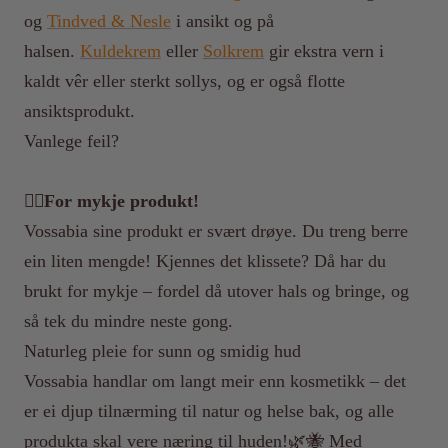
og
Tindved & Nesle
i ansikt og på
halsen.
Kuldekrem
eller
Solkrem
gir ekstra vern i
kaldt vêr eller sterkt sollys, og er også flotte
ansiktsprodukt.
Vanlege feil?
🙅‍♀️For mykje produkt!
Vossabia sine produkt er svært drøye. Du treng
berre
ein liten mengde!
Kjennes det klissete? Då har du
brukt for mykje – fordel då utover hals og bringe, og
så tek du mindre neste gong.
Naturleg pleie for sunn og smidig hud
Vossabia handlar om langt meir enn kosmetikk – det
er ei djup tilnærming til natur og helse bak, og alle
produkta skal vere
næring til huden!
🌿🐝 Med