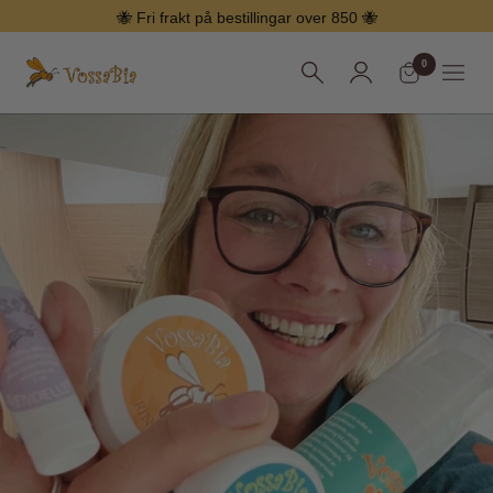
Hopp
🐝 Fri frakt på bestillingar over 850 🐝
over
0
Vossabia
Meny