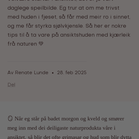
daglege speilbilde. Eg trur at om me trivst
med huden i fjeset, så får med meir ro i sinnet,
og me får styrka sjølvkjensle. Så her er nokre
tips til å ta vare på ansiktshuden med kjærleik
frå naturen 💚
Av Renate Lunde
28. feb 2025
Del
🪞 Når eg står på badet morgon og kveld og smører
meg inn med dei deiligaste naturprodukta våre i
ansiktet, så blir det ofte grimasar og hud som blir dytta