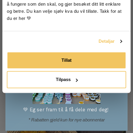
å fungere som den skal, og gjer besøket ditt litt enklare 
Eg godtek at informasjonen min blir lagra for å få
gode sjansar for ei strålande smidig hud.
nyheitsbrev frå Vossabia
og betre. Du kan velje sjølv kva du vil tillate. Takk for at 
du er her 💚
Ja, eg vil ha mail frå Vossabia!
Detaljar
Tillat
Tilpass
💚 Eg ser fram til å få dele med deg!
* Rabatten gjeld kun for nye abonnentar