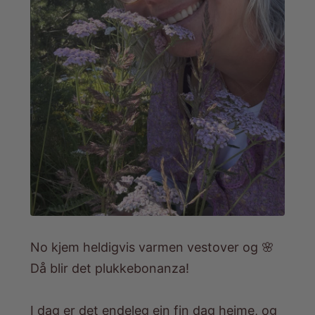
No kjem heldigvis varmen vestover og 🌸
Då blir det plukkebonanza!
I dag er det endeleg ein fin dag heime, og