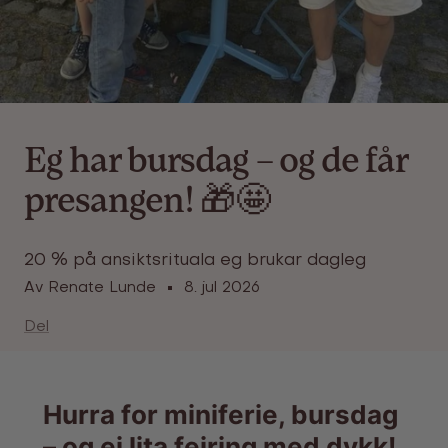
Eg har bursdag – og de får
presangen! 🎁🤩
20 % på ansiktsrituala eg brukar dagleg
Av Renate Lunde
8. jul 2026
Del
Hurra for miniferie, bursdag
– og ei lita feiring med dykk!