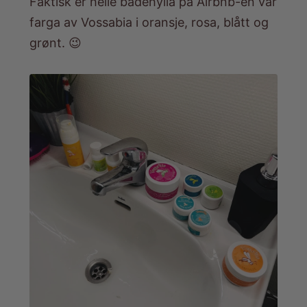
Faktisk er heile badehylla på Airbnb-en vår
farga av Vossabia i oransje, rosa, blått og
grønt. 😉