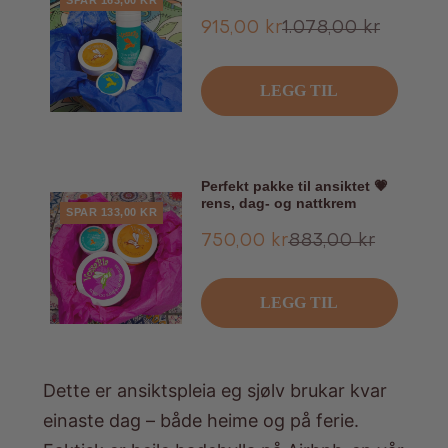
Tilbud
Ordinær
915,00 kr
1.078,00 kr
pris
LEGG TIL
Perfekt pakke til ansiktet 💗
rens, dag- og nattkrem
SPAR 133,00 KR
Tilbud
Ordinær
750,00 kr
883,00 kr
pris
LEGG TIL
Dette er ansiktspleia eg sjølv brukar kvar
einaste dag – både heime og på ferie.