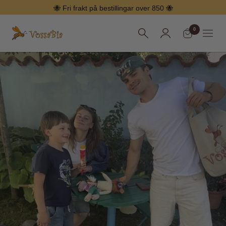
Hopp
🐝 Fri frakt på bestillingar over 850 🐝
over
0
Vossabia
Meny