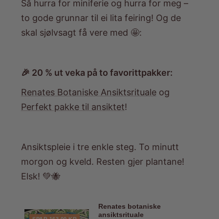
Så hurra for miniferie og hurra for meg –
to gode grunnar til ei lita feiring! Og de
skal sjølvsagt få vere med 🤩:
🎉 20 % ut veka på to favorittpakker:
Renates Botaniske Ansiktsrituale
og
Perfekt pakke til ansiktet
!
Ansiktspleie i tre enkle steg. To minutt
morgon og kveld. Resten gjer plantane!
Elsk! 💚🐝
Renates botaniske
ansiktsrituale
SPAR 163,00 KR