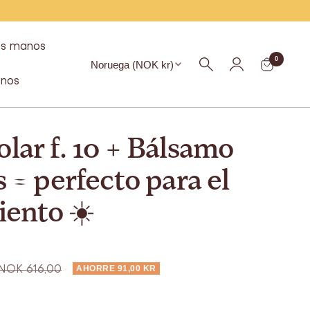
as manos
Región
0
Noruega (NOK kr)
nos
lar f. 10 + Bálsamo
s = perfecto para el
viento ☀️
Precio
AHORRE 91,00 KR
NOK 616,00
habitual