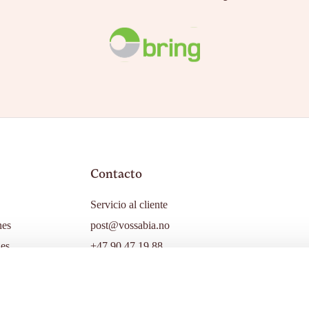
Contacto
Servicio al cliente
nes
post@vossabia.no
nes
+47 90 47 19 88
DIRECCIÓN:
Vætesvegen 92, 5708 Voss
Noruega