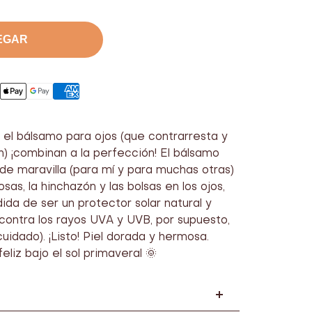
ntar
ro
EGAR
y el bálsamo para ojos (que contrarresta y
n) ¡combinan a la perfección! El bálsamo
de maravilla (para mí y para muchas otras)
sas, la hinchazón y las bolsas en los ojos,
ida de ser un protector solar natural y
 contra los rayos UVA y UVB, por supuesto,
 cuidado). ¡Listo! Piel dorada y hermosa.
eliz bajo el sol primaveral 🌞