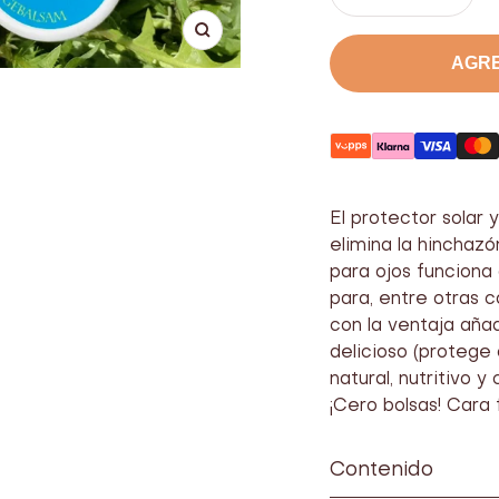
Bajar
Aume
el
el
Agrandar
número
núme
AGR
El protector solar 
elimina la hinchazó
para ojos funciona 
para, entre otras co
con la ventaja añad
delicioso (protege
natural, nutritivo y
¡Cero bolsas! Cara f
Contenido