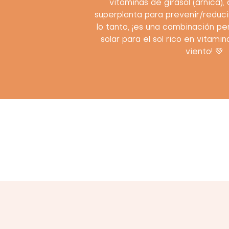
vitaminas de girasol (árnica),
superplanta para prevenir/reducir
lo tanto, ¡es una combinación p
solar para el sol rico en vitami
viento! 💚