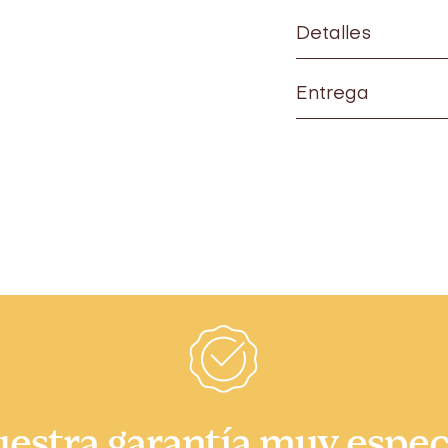
Detalles
Entrega
estra garantía muy espec