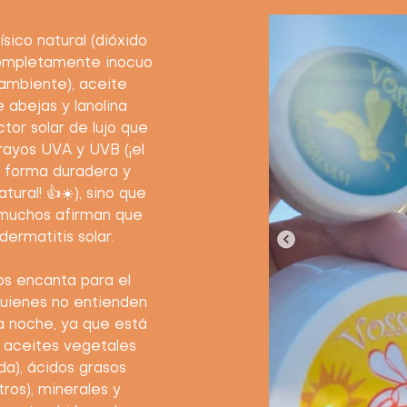
ico natural (dióxido
 completamente inocuo
 ambiente), aceite
 abejas y lanolina
tor solar de lujo que
rayos UVA y UVB (¡el
 forma duradera y
atural! 👍☀️), sino que
y muchos afirman que
dermatitis solar.
 encanta para el
 quienes no entienden
la noche, ya que está
 aceites vegetales
da), ácidos grasos
ros), minerales y