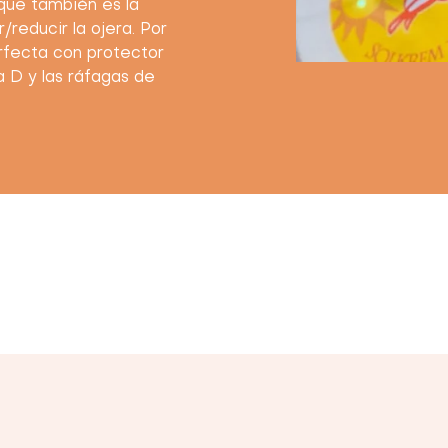
 que también es la
/reducir la ojera. Por
erfecta con protector
na D y las ráfagas de