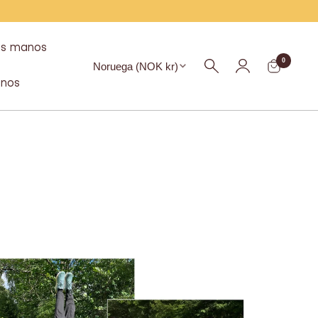
as manos
Región
0
Noruega (NOK kr)
nos