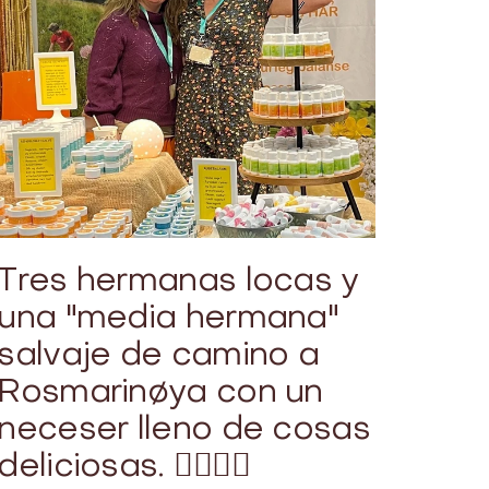
Tres hermanas locas y
una "media hermana"
salvaje de camino a
Rosmarinøya con un
neceser lleno de cosas
deliciosas. 👯‍♀️👯‍♀️