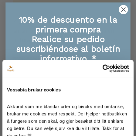
10% de descuento en la
Y en el maravilloso
bálsamo de espino
primera compra
amarillo y ortiga,
utilizamos la ortiga en
Realice su pedido
tintura. Esto potencia otras propiedades
suscribiéndose al boletín
de la planta, especialmente sus
informativo. *
propiedades antioxidantes y
antiinflamatorias, tan beneficiosas para la
🐝 Ofertas exclusivas, información sobre
piel.
nuevos productos
🐝 ¡Sé el primero en recibir los sorteos!
Vossabia brukar cookies
🐝 Súper consejos y recetas para alimentación,
El bálsamo para la piel más delicioso… 😍
piel y cabello
No es de extrañar que la gente esté loca
🐝 Inspiración de nuestra granja
Akkurat som me blandar urter og bivoks med omtanke, 
por él. Aporta luminosidad, elasticidad y
brukar me cookies med respekt. Dei hjelper nettbutikken 
å fungere som den skal, og gjer besøket ditt litt enklare 
nutrición al rostro y al cuello, y muchos lo
og betre. Du kan velje sjølv kva du vil tillate. Takk for at 
usan como crema de día, crema de noche
Acepto que mi información se almacene para
du er her 💚