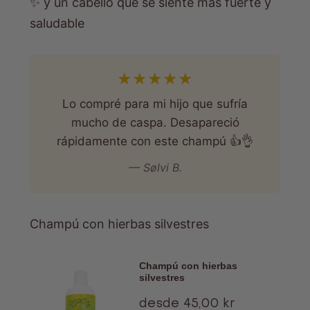
✨ y un cabello que se siente más fuerte y
saludable
★
★
★
★
★
Lo compré para mi hijo que sufría
mucho de caspa. Desapareció
rápidamente con este champú 👍👌
— Sølvi B.
Champú con hierbas silvestres
Champú con hierbas
silvestres
Ofertas
desde 45,00 kr