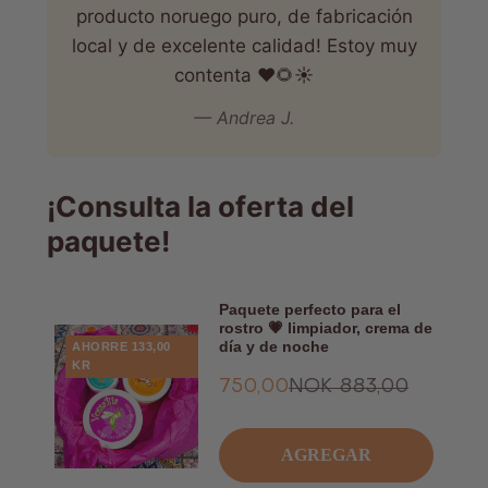
producto noruego puro, de fabricación
local y de excelente calidad! Estoy muy
contenta ❤️🌻☀️
— Andrea J.
¡Consulta la oferta del
paquete!
Paquete perfecto para el
rostro 💗 limpiador, crema de
día y de noche
AHORRE 133,00
KR
Oferta
Precio
750,00
NOK 883,00
NOK
habitual
AGREGAR