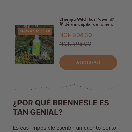
Champú Wild Hair Power 🌿
💚 Sérum capilar de romero
AHORRA 90,00 KR
Oferta
NOK 508,00
Precio
NOK 598,00
habitual
AGREGAR
¿POR QUÉ BRENNESLE ES
TAN GENIAL?
Es casi imposible escribir un cuento corto