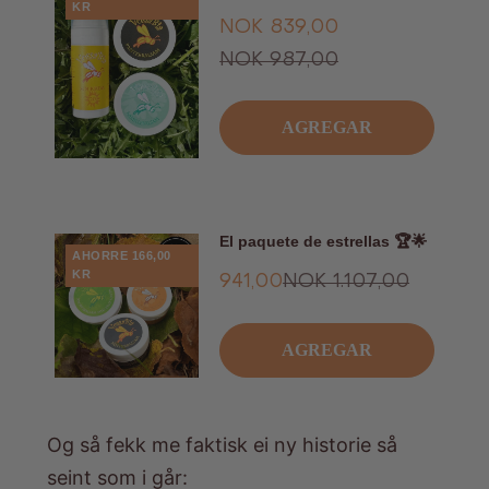
KR
Oferta
NOK 839,00
Precio
NOK 987,00
habitual
AGREGAR
El paquete de estrellas 🏆🌟
AHORRE 166,00
KR
Oferta
Precio
941,00
NOK 1.107,00
NOK
habitual
AGREGAR
Og så fekk me faktisk ei ny historie så
seint som i går: