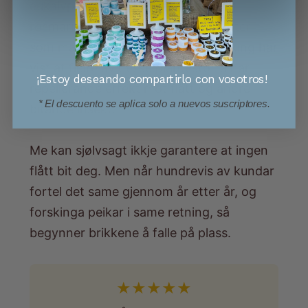
eukalyptus, peparmynte, kamfer og
rosmarin 🌿 Sterke aromatiske planter
som mange småkryp mislikar. Forsking har
vist at fleire av desse plantestoffa har
¡Estoy deseando compartirlo con vosotros!
repellerande effekt mot flått og andre
* El descuento se aplica solo a nuevos suscriptores.
bitande insekt.
Me kan sjølvsagt ikkje garantere at ingen
flått bit deg. Men når hundrevis av kundar
fortel det same gjennom år etter år, og
forskinga peikar i same retning, så
begynner brikkene å falle på plass.
★
★
★
★
★