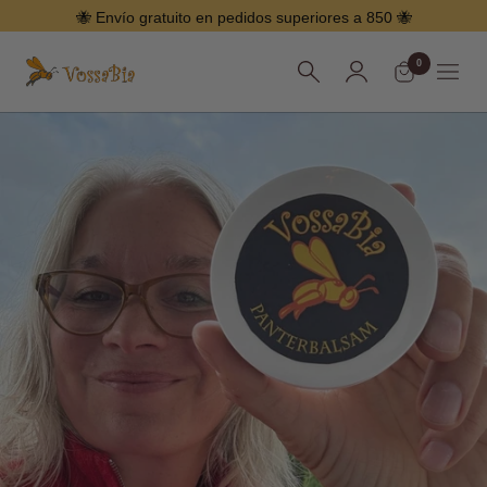
Saltar
🐝 Envío gratuito en pedidos superiores a 850 🐝
0
Vossabia
Menú