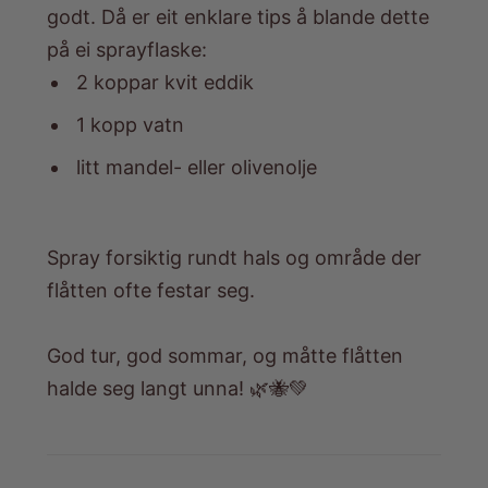
godt. Då er eit enklare tips å blande dette
på ei sprayflaske:
2 koppar kvit eddik
1 kopp vatn
litt mandel- eller olivenolje
Spray forsiktig rundt hals og område der
flåtten ofte festar seg.
God tur, god sommar, og måtte flåtten
halde seg langt unna! 🌿🐝💚