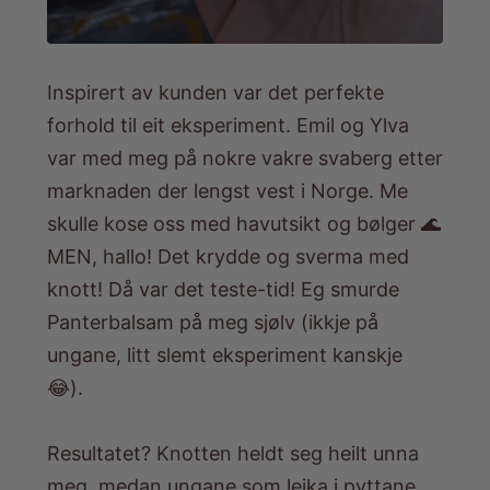
Inspirert av kunden var det perfekte
forhold til eit eksperiment. Emil og Ylva
var med meg på nokre vakre svaberg etter
marknaden der lengst vest i Norge. Me
skulle kose oss med havutsikt og bølger 🌊
MEN, hallo! Det krydde og sverma med
knott! Då var det teste-tid! Eg smurde
Panterbalsam
på meg sjølv (ikkje på
ungane, litt slemt eksperiment kanskje
😂).
Resultatet? Knotten heldt seg heilt unna
meg, medan ungane som leika i pyttane