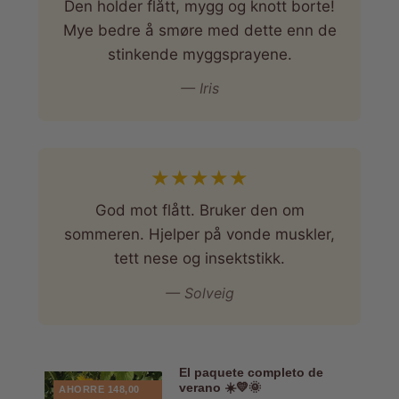
Den holder flått, mygg og knott borte!
Mye bedre å smøre med dette enn de
stinkende myggsprayene.
— Iris
★
★
★
★
★
God mot flått. Bruker den om
sommeren. Hjelper på vonde muskler,
tett nese og insektstikk.
— Solveig
El paquete completo de
verano ☀️💛🌞
AHORRE 148,00