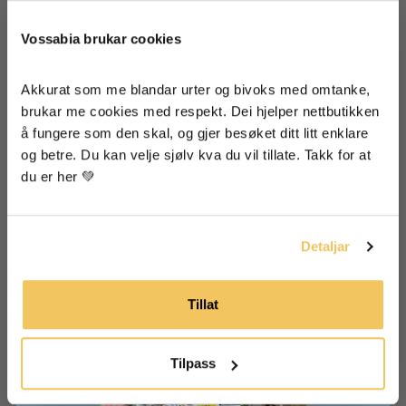
nuevos productos
🐝 ¡Sé el primero en recibir los sorteos!
Vossabia brukar cookies
🐝 Súper consejos y recetas para alimentación,
piel y cabello
🐝 Inspiración de nuestra granja
Akkurat som me blandar urter og bivoks med omtanke, 
brukar me cookies med respekt. Dei hjelper nettbutikken 
å fungere som den skal, og gjer besøket ditt litt enklare 
og betre. Du kan velje sjølv kva du vil tillate. Takk for at 
Acepto que mi información se almacene para
du er her 💚
recibir boletines de Vossabia.
Sí, quiero recibir correos electrónicos
de Vossabia!
Detaljar
Den kom godt med i militæret og! Medan
andre medsoldatar var omsverma av
Tillat
mygg og slo rundt seg, kunne Emil slappe
heilt av med sitt usynlege mygg-skjold 😂
Tilpass
Panterbalsam
inneheld blant anna