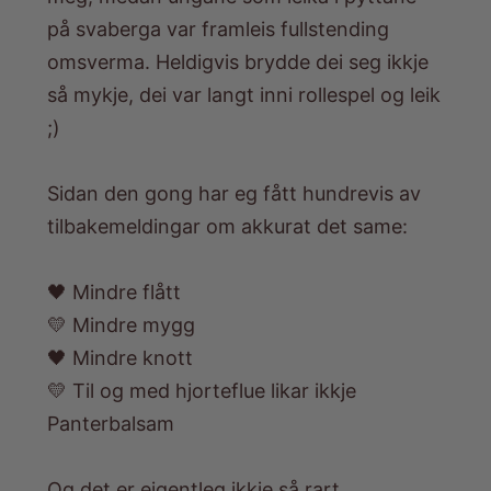
på svaberga var framleis fullstending
omsverma. Heldigvis brydde dei seg ikkje
så mykje, dei var langt inni rollespel og leik
;)
Sidan den gong har eg fått hundrevis av
tilbakemeldingar om akkurat det same:
🖤 Mindre flått
💛 Mindre mygg
🖤 Mindre knott
💛 Til og med hjorteflue likar ikkje
Panterbalsam
Og det er eigentleg ikkje så rart.