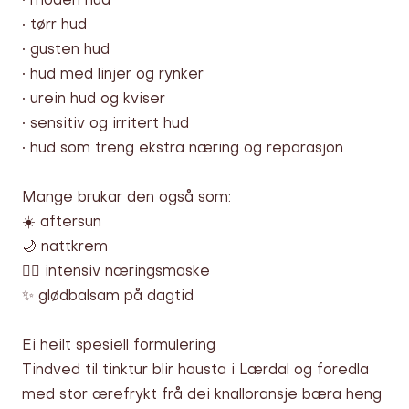
• moden hud
• tørr hud
• gusten hud
• hud med linjer og rynker
• urein hud og kviser
• sensitiv og irritert hud
• hud som treng ekstra næring og reparasjon
Mange brukar den også som:
☀️ aftersun
🌙 nattkrem
💆‍♀️ intensiv næringsmaske
✨ glødbalsam på dagtid
Ei heilt spesiell formulering
Tindved til tinktur blir hausta i Lærdal og foredla
med stor ærefrykt frå dei knalloransje bæra heng