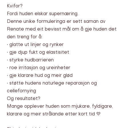
Kvifor?
Fordi huden elskar supernæring.
Denne unike formuleringa er sett saman av
Renate med eit bevisst mål om å gje huden det
den treng for å:
• glatte ut linjer og rynker
• gje djup fukt og elastisitet
• styrke hudbarrieren
• roe irritasjon og ureinheter
• gje klarare hud og meir glød
• støtte hudens naturlege reparasjon og
cellefornying
Og resultatet?
Mange opplever huden som mjukare, fyldigare,
klarare og meir strålande etter kort tid 💛