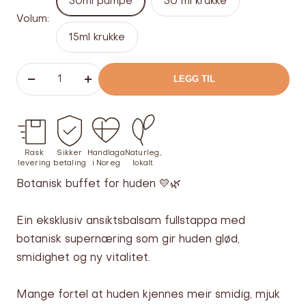
50ml pumpe
50 ml krukke
Volum:
15ml krukke
LEGG TIL
Senk
Øk
antallet
antallet
Rask
Sikker
Handlaga
Naturleg,
levering
betaling
i Noreg
lokalt
Botanisk buffet for huden 💛🌿
Ein eksklusiv ansiktsbalsam fullstappa med
botanisk supernæring som gir huden glød,
smidighet og ny vitalitet.
Mange fortel at huden kjennes meir smidig, mjuk