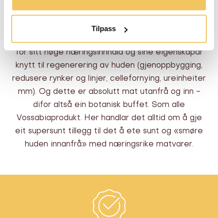
og nesle til ansikt?
Tilpass
Alle plantane valt ut til denne nattkremen er kjent
for sitt høge næringsinnhald og sine eigenskapar
knytt til regenerering av huden (gjenoppbygging,
redusere rynker og linjer, cellefornying, ureinheiter
mm). Og dette er absolutt mat utanfrå og inn -
difor altså ein botanisk buffet. Som alle
Vossabiaprodukt. Her handlar det alltid om å gje
eit supersunt tillegg til det å ete sunt og «smøre
huden innanfrå» med næringsrike matvarer.