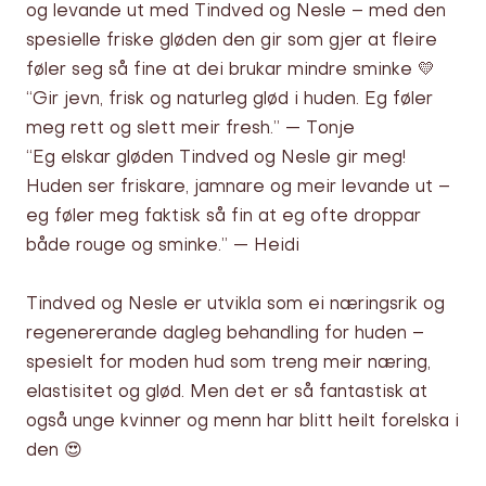
og levande ut med Tindved og Nesle – med den
spesielle friske gløden den gir som gjer at fleire
føler seg så fine at dei brukar mindre sminke 💛
“Gir jevn, frisk og naturleg glød i huden. Eg føler
meg rett og slett meir fresh.” — Tonje
“Eg elskar gløden Tindved og Nesle gir meg!
Huden ser friskare, jamnare og meir levande ut –
eg føler meg faktisk så fin at eg ofte droppar
både rouge og sminke.” — Heidi
Tindved og Nesle er utvikla som ei næringsrik og
regenererande dagleg behandling for huden –
spesielt for moden hud som treng meir næring,
elastisitet og glød. Men det er så fantastisk at
også unge kvinner og menn har blitt heilt forelska i
den 😍