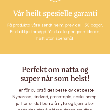
Vår heilt spesielle garanti
Få produkta våre sendt heim, prøv dei i 30 dagar.
Er du ikkje fornøgd får du alle pengane tilbake,
heilt utan spørsmål.
Perfekt om natta og
super når som helst!
Her får du altså det beste av det beste!
Nyperose, tindved, granateple, nesle, hamp..
ja, her er det berre å nyte og kjenne kor