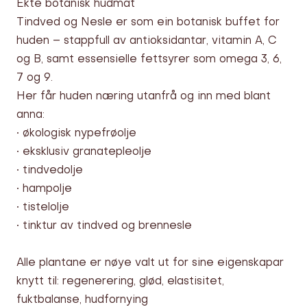
Ekte botanisk hudmat
Tindved og Nesle er som ein botanisk buffet for
huden – stappfull av antioksidantar, vitamin A, C
og B, samt essensielle fettsyrer som omega 3, 6,
7 og 9.
Her får huden næring utanfrå og inn med blant
anna:
• økologisk nypefrøolje
• eksklusiv granatepleolje
• tindvedolje
• hampolje
• tistelolje
• tinktur av tindved og brennesle
Alle plantane er nøye valt ut for sine eigenskapar
knytt til: regenerering, glød, elastisitet,
fuktbalanse, hudfornying