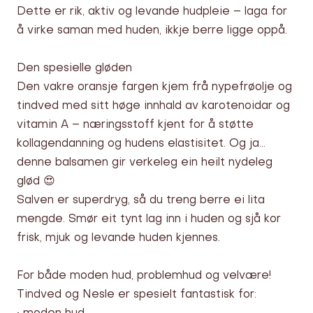
Dette er rik, aktiv og levande hudpleie – laga for
å virke saman med huden, ikkje berre ligge oppå.
Den spesielle gløden
Den vakre oransje fargen kjem frå nypefrøolje og
tindved med sitt høge innhald av karotenoidar og
vitamin A – næringsstoff kjent for å støtte
kollagendanning og hudens elastisitet. Og ja…
denne balsamen gir verkeleg ein heilt nydeleg
glød 😍
Salven er superdryg, så du treng berre ei lita
mengde. Smør eit tynt lag inn i huden og sjå kor
frisk, mjuk og levande huden kjennes.
For både moden hud, problemhud og velvære!
Tindved og Nesle er spesielt fantastisk for: