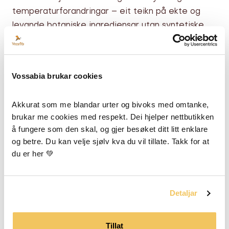
temperaturforandringar – eit teikn på ekte og
levande botaniske ingrediensar utan syntetiske
stabilisatorar.
Salven smeltar som regel raskt inn i huden som
vanleg, men om du opplever det som eit problem
Vossabia brukar cookies
så kontakt oss på epost 💛
Akkurat som me blandar urter og bivoks med omtanke, 
brukar me cookies med respekt. Dei hjelper nettbutikken 
å fungere som den skal, og gjer besøket ditt litt enklare 
Detaljar
og betre. Du kan velje sjølv kva du vil tillate. Takk for at 
du er her 💚
Brukartips
Levering
Detaljar
Kvifor brukar ein Tindved-
Tillat