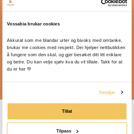
Vossabia brukar cookies
Akkurat som me blandar urter og bivoks med omtanke, 
brukar me cookies med respekt. Dei hjelper nettbutikken 
å fungere som den skal, og gjer besøket ditt litt enklare 
Bruksanvisning
og betre. Du kan velje sjølv kva du vil tillate. Takk for at 
du er her 💚
Tek den pä om morgonen og leppene mine
held seg mjuke kjempelenge.
Detaljar
Tillat
Sunne, pleiande og
naturlege leppepomadar,
Tilpass