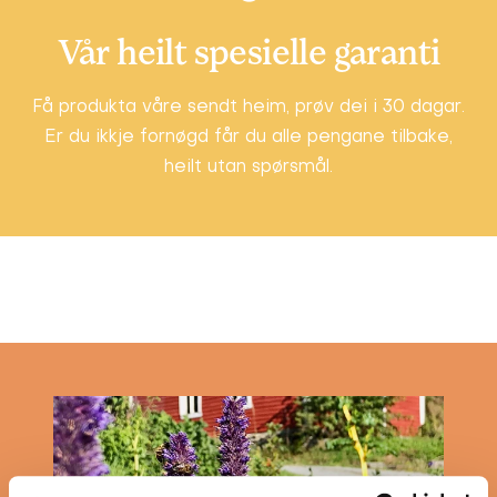
Vår heilt spesielle garanti
Få produkta våre sendt heim, prøv dei i 30 dagar.
Er du ikkje fornøgd får du alle pengane tilbake,
heilt utan spørsmål.