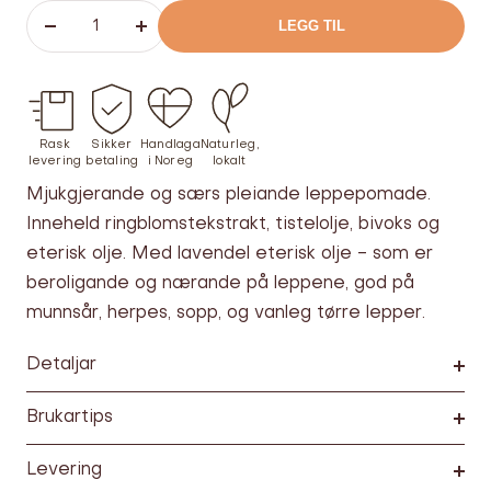
LEGG TIL
Senk
Øk
antallet
antallet
Rask
Sikker
Handlaga
Naturleg,
levering
betaling
i Noreg
lokalt
Mjukgjerande og særs pleiande leppepomade.
Inneheld ringblomstekstrakt, tistelolje, bivoks og
eterisk olje. Med lavendel eterisk olje - som er
beroligande og nærande på leppene, god på
munnsår, herpes, sopp, og vanleg tørre lepper.
Detaljar
Brukartips
Levering