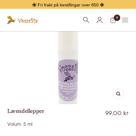
Hopp
🐝 Fri frakt på bestillingar over 850 🐝
over
0
Vossabia
Meny
Forstør
Lavendellepper
Tilbud
99,00 kr
Volum: 5 ml