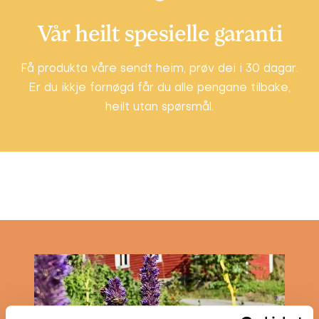
Vår heilt spesielle garanti
Få produkta våre sendt heim, prøv dei i 30 dagar.
Er du ikkje fornøgd får du alle pengane tilbake,
heilt utan spørsmål.