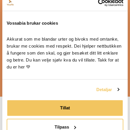
Vossabia brukar cookies
Akkurat som me blandar urter og bivoks med omtanke, 
brukar me cookies med respekt. Dei hjelper nettbutikken 
å fungere som den skal, og gjer besøket ditt litt enklare 
Bruksanvisning
og betre. Du kan velje sjølv kva du vil tillate. Takk for at 
du er her 💚
Tek den pä om morgonen og leppene mine
held seg mjuke kjempelenge.
Detaljar
Tillat
Sunne, pleiande og
naturlege leppepomadar,
Tilpass