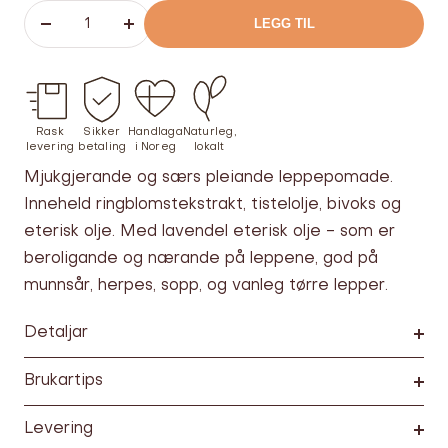
LEGG TIL
Senk
Øk
antallet
antallet
Rask
Sikker
Handlaga
Naturleg,
levering
betaling
i Noreg
lokalt
Mjukgjerande og særs pleiande leppepomade.
Inneheld ringblomstekstrakt, tistelolje, bivoks og
eterisk olje. Med lavendel eterisk olje - som er
beroligande og nærande på leppene, god på
munnsår, herpes, sopp, og vanleg tørre lepper.
Detaljar
Brukartips
Levering