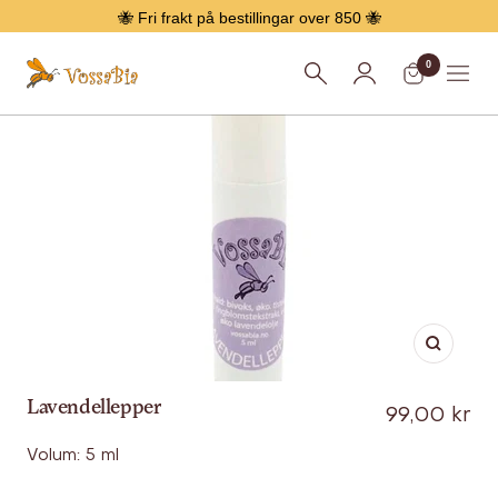
Hopp
🐝 Fri frakt på bestillingar over 850 🐝
over
0
Vossabia
Meny
Forstør
Lavendellepper
Tilbud
99,00 kr
Volum: 5 ml