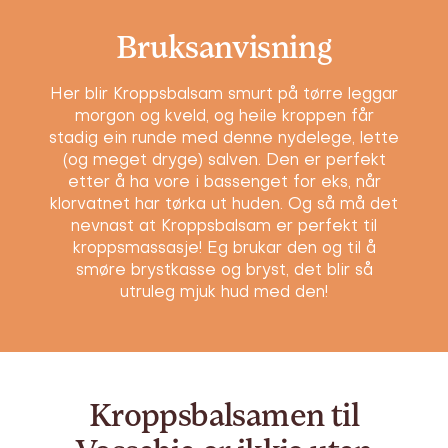
Bruksanvisning
Her blir Kroppsbalsam smurt på tørre leggar
morgon og kveld, og heile kroppen får
stadig ein runde med denne nydelege, lette
(og meget dryge) salven. Den er perfekt
etter å ha vore i bassenget for eks, når
klorvatnet har tørka ut huden. Og så må det
nevnast at Kroppsbalsam er perfekt til
kroppsmassasje! Eg brukar den og til å
smøre brystkasse og bryst, det blir så
utruleg mjuk hud med den!
Kroppsbalsamen til