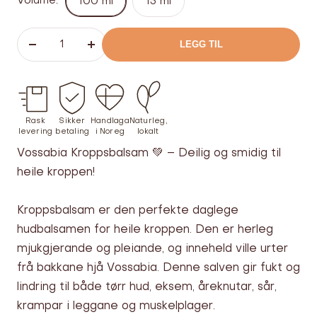
Volume:
100 ml
15 ml
LEGG TIL
Senk
Øk
antallet
antallet
Rask
Sikker
Handlaga
Naturleg,
levering
betaling
i Noreg
lokalt
Vossabia Kroppsbalsam 💚 – Deilig og smidig til
heile kroppen!
Kroppsbalsam er den perfekte daglege
hudbalsamen for heile kroppen. Den er herleg
mjukgjerande og pleiande, og inneheld ville urter
frå bakkane hjå Vossabia. Denne salven gir fukt og
lindring til både tørr hud, eksem, åreknutar, sår,
krampar i leggane og muskelplager.