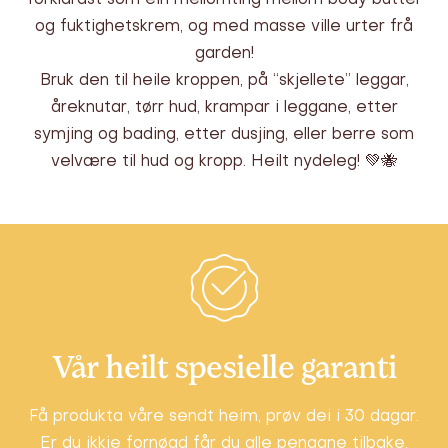
forklarast som ein mellomting mellom body butter
og fuktighetskrem, og med masse ville urter frå
garden!
Bruk den til heile kroppen, på “skjellete” leggar,
åreknutar, tørr hud, krampar i leggane, etter
symjing og bading, etter dusjing, eller berre som
velvære til hud og kropp. Heilt nydeleg! 💚🐝
Vår heilt spesielle garanti
Få produkta våre sendt heim, prøv dei i 30 dagar.
Er du ikkje fornøgd får du alle pengane tilbake,