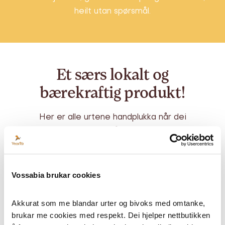
heilt utan spørsmål.
Et særs lokalt og
bærekraftig produkt!
Her er alle urtene handplukka når dei
blømer som mest, for å kunne trekke ut alle
dei gode helsefordelane.
Alle planter, blir alltid plukka under fint vær,
for å kunne gje vidare maksimalt av sine
Vossabia brukar cookies
gode fordelar i Vossabiaprodukter. Her er
det kunnskapsbasert drift får a til å, og det
Akkurat som me blandar urter og bivoks med omtanke, 
gjeld også om innhausting, tørking og anna
brukar me cookies med respekt. Dei hjelper nettbutikken 