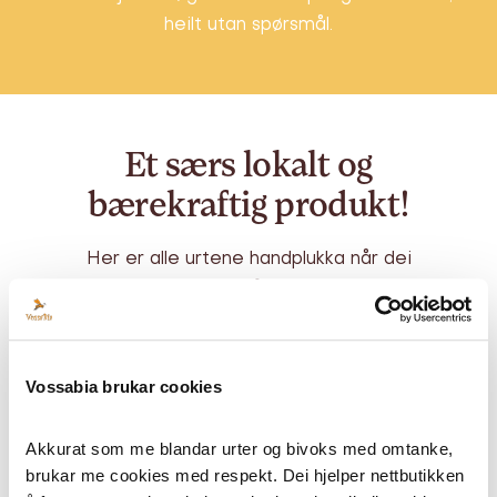
heilt utan spørsmål.
Et særs lokalt og
bærekraftig produkt!
Her er alle urtene handplukka når dei
blømer som mest, for å kunne trekke ut alle
dei gode helsefordelane.
Alle planter, blir alltid plukka under fint vær,
for å kunne gje vidare maksimalt av sine
Vossabia brukar cookies
gode fordelar i Vossabiaprodukter. Her er
det kunnskapsbasert drift får a til å, og det
Akkurat som me blandar urter og bivoks med omtanke, 
gjeld også om innhausting, tørking og anna
brukar me cookies med respekt. Dei hjelper nettbutikken 