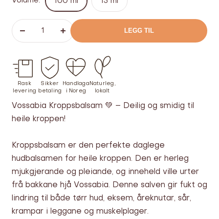
Volume:
100 ml
15 ml
LEGG TIL
Senk
Øk
antallet
antallet
Rask
Sikker
Handlaga
Naturleg,
levering
betaling
i Noreg
lokalt
Vossabia Kroppsbalsam 💚 – Deilig og smidig til
heile kroppen!
Kroppsbalsam er den perfekte daglege
hudbalsamen for heile kroppen. Den er herleg
mjukgjerande og pleiande, og inneheld ville urter
frå bakkane hjå Vossabia. Denne salven gir fukt og
lindring til både tørr hud, eksem, åreknutar, sår,
krampar i leggane og muskelplager.