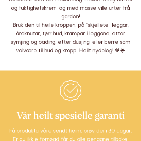
forklarast som ein mellomting mellom body butter
og fuktighetskrem, og med masse ville urter frå
garden!
Bruk den til heile kroppen, på “skjellete” leggar,
åreknutar, tørr hud, krampar i leggane, etter
symjing og bading, etter dusjing, eller berre som
velvære til hud og kropp. Heilt nydeleg! 💚🐝
Vår heilt spesielle garanti
Få produkta våre sendt heim, prøv dei i 30 dagar.
Er du ikkje fornøgd får du alle pengane tilbake,