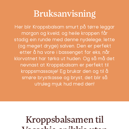
Bruksanvisning
Her blir Kroppsbalsam smurt på tørre leggar
morgon og kveld, og heile kroppen får
stadig ein runde med denne nydelege, lette
(og meget dryge) salven. Den er perfekt
etter å ha vore i bassenget for eks, når
klorvatnet har tørka ut huden. Og så må det
nevnast at Kroppsbalsam er perfekt til
kroppsmassasje! Eg brukar den og til å
smøre brystkasse og bryst, det blir så
utruleg mjuk hud med den!
Kroppsbalsamen til