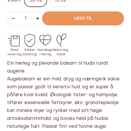
Volum:
30 ml
15 ml
LEGG TIL
Senk
Øk
antallet
antallet
Rask
Sikker
Handlaga
Naturleg,
levering
betaling
i Noreg
lokalt
Ein herleg og pleiande balsam til huda rundt
augene.
Augebalsam er ein mild, dryg og næringsrik salve
som passar godt til sensitiv hud, og er super å
påføre kvar kveld. Økologisk tistel- og hampolje
tilfører essensielle fettsyrer, øko. granatepleolje
kan minske linjer og rynker med sitt høge
antioksidantinnhald, og bivoks held på hudas
naturlege fukt. Passar fint ved hovne auge,