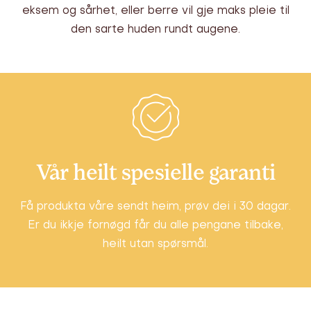
eksem og sårhet, eller berre vil gje maks pleie til
den sarte huden rundt augene.
Vår heilt spesielle garanti
Få produkta våre sendt heim, prøv dei i 30 dagar.
Er du ikkje fornøgd får du alle pengane tilbake,
heilt utan spørsmål.