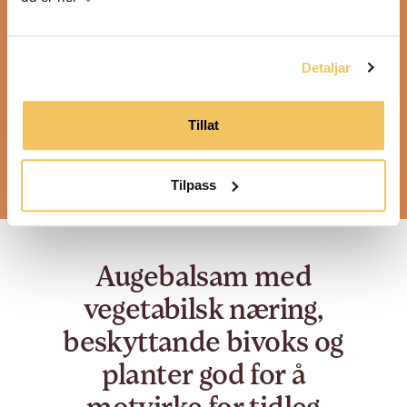
Ta bittelitt på fingeren (ofte nok å berre
duppe finger nedpå salven), og enten smør
det utover i handflata og smør deretter der
Detaljar
du vil bruke den (perfekt om du bruker som
nattkrem i heile ansiktet), eller bruk finger til
Tillat
å smøre over og under augene. Augebalsam
er veldig dryg i bruk, så hugs at du treng kun
liten mengde for å kome langt.
Tilpass
Augebalsam med
vegetabilsk næring,
beskyttande bivoks og
planter god for å