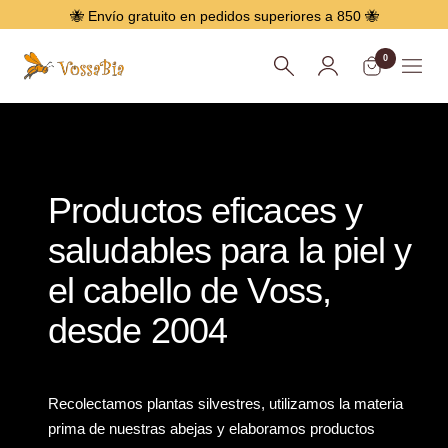
Saltar
🐝 Envío gratuito en pedidos superiores a 850 🐝
0
Menú
Vossabia
Productos eficaces y
saludables para la piel y
el cabello de Voss,
desde 2004
Recolectamos plantas silvestres, utilizamos la materia
prima de nuestras abejas y elaboramos productos