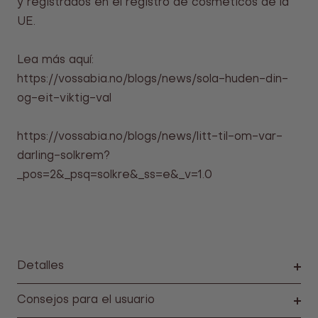
y registrados en el registro de cosméticos de la
UE.
Lea más aquí:
https://vossabia.no/blogs/news/sola-huden-din-
og-eit-viktig-val
https://vossabia.no/blogs/news/litt-til-om-var-
darling-solkrem?
_pos=2&_psq=solkre&_ss=e&_v=1.0
Detalles
Consejos para el usuario