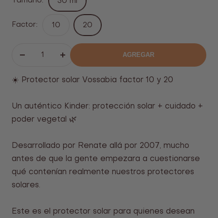
Tamaño:
50 ml
Factor:
10
20
AGREGAR
Bajar
Aumentar
el
el
☀️ Protector solar Vossabia factor 10 y 20
número
número
Un auténtico Kinder: protección solar + cuidado +
poder vegetal 🌿
Desarrollado por Renate allá por 2007, mucho
antes de que la gente empezara a cuestionarse
qué contenían realmente nuestros protectores
solares.
Este es el protector solar para quienes desean