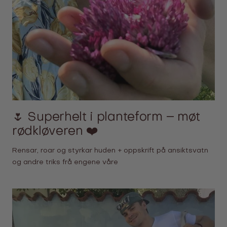
🌷 Superhelt i planteform – møt
rødkløveren ❤️
Rensar, roar og styrkar huden + oppskrift på ansiktsvatn
og andre triks frå engene våre