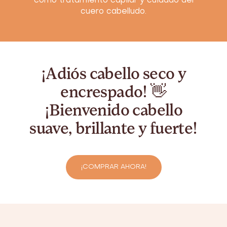
como tratamiento capilar y cuidado del
cuero cabelludo.
¡Adiós cabello seco y
encrespado! 👋
¡Bienvenido cabello
suave, brillante y fuerte!
¡COMPRAR AHORA!