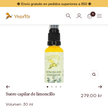
Saltar
🐝 Envío gratuito en pedidos superiores a 850 🐝
0
Vossabia
Menú
Agrand
Ir
Ir
Ir
Ir
Suero capilar de limoncillo
Oferta
a
a
a
a
279,00 kr
la
la
la
la
Volumen: 30 ml
página
página
página
página