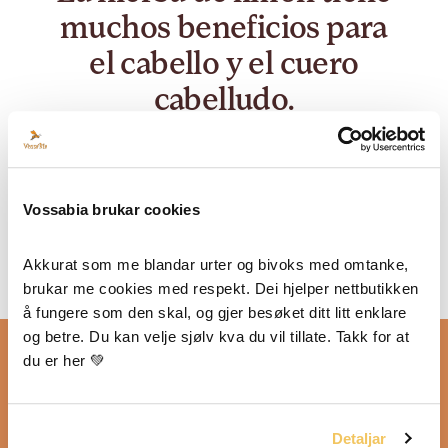
muchos beneficios para
el cabello y el cuero
cabelludo.
¡Y además huele divinamente fresco y
revitalizante! ¡Un sérum capilar listo para
fortalecer, dar brillo, volumen y controlar el
Vossabia brukar cookies
frizz! ¡Y con hierbas increíbles y los aromas
más refrescantes!
Akkurat som me blandar urter og bivoks med omtanke, 
brukar me cookies med respekt. Dei hjelper nettbutikken 
å fungere som den skal, og gjer besøket ditt litt enklare 
og betre. Du kan velje sjølv kva du vil tillate. Takk for at 
du er her 💚
Detaljar