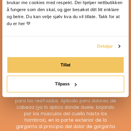
brukar me cookies med respekt. Dei hjelper nettbutikken 
å fungere som den skal, og gjer besøket ditt litt enklare 
og betre. Du kan velje sjølv kva du vil tillate. Takk for at 
du er her 💚
Detaljar
Tillat
Instrucciones de uso
Tilpass
El bálsamo de pantera tiene muchos usos
para los resfriados. Aplícalo para dolores de
cabeza (yo lo aplico donde duele, bajando
por los músculos del cuello hasta los
hombros), en la parte exterior de la
garganta al principio del dolor de garganta