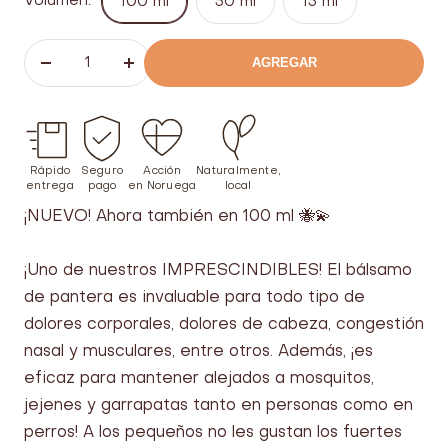
Volumen:
100 ml
50 ml
15 ml
AGREGAR
Bajar
Aumentar
el
el
número
número
Rápido
Seguro
Acción
Naturalmente,
entrega
pago
en Noruega
local
¡NUEVO! Ahora también en 100 ml 🐝💫
¡Uno de nuestros IMPRESCINDIBLES! El bálsamo
de pantera es invaluable para todo tipo de
dolores corporales, dolores de cabeza, congestión
nasal y musculares, entre otros. Además, ¡es
eficaz para mantener alejados a mosquitos,
jejenes y garrapatas tanto en personas como en
perros! A los pequeños no les gustan los fuertes