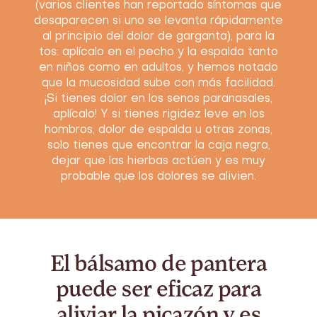
(varios clientes han reportado síntomas que
desaparecen si uno se levanta rápidamente
al principio del dolor de garganta), para la
tos: aplícalo en el pecho y la espalda tanto
en niños como en adultos, y hemos notado
que la mucosidad sube con más facilidad.
¡Si tienes dolor en los senos paranasales,
aplícalo! Y si tienes rigidez leve en los
hombros, dolor de espalda u otras zonas,
solo tienes que encontrar la caja negra,
dejar que las hierbas actúen y es muy
probable que los dolores se alivien.
El bálsamo de pantera
puede ser eficaz para
aliviar la picazón y es