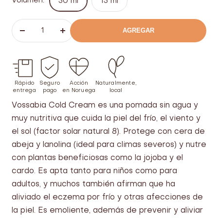
Volumen:
50 ml
15 ml
AGREGAR
Bajar
Aumentar
el
el
número
número
Rápido
Seguro
Acción
Naturalmente,
entrega
pago
en Noruega
local
Vossabia Cold Cream es una pomada sin agua y
muy nutritiva que cuida la piel del frío, el viento y
el sol (factor solar natural 8). Protege con cera de
abeja y lanolina (ideal para climas severos) y nutre
con plantas beneficiosas como la jojoba y el
cardo. Es apta tanto para niños como para
adultos, y muchos también afirman que ha
aliviado el eczema por frío y otras afecciones de
la piel. Es emoliente, además de prevenir y aliviar