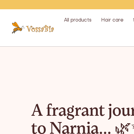
Skip
All products
Hair care
Vossabia
A fragrant jo
to Narnia... 