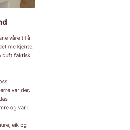
und
ne våre til å
 det me kjente.
 duft faktisk
oss.
rre var der.
das
mre og vår i
ure, eik og