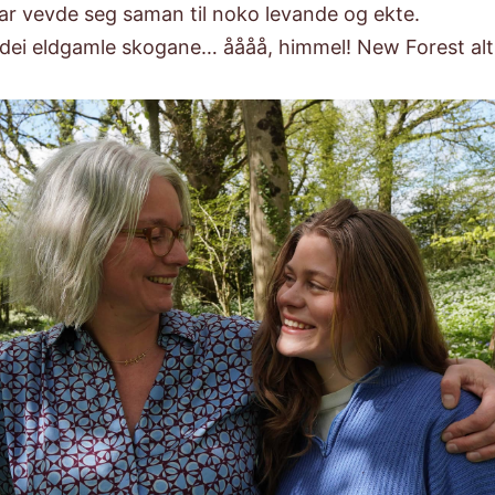
ar vevde seg saman til noko levande og ekte.
 dei eldgamle skogane… åååå, himmel! New Forest alt