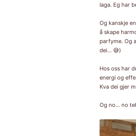
laga. Eg har be
Og kanskje end
å skape harmon
parfyme. Og al
dei… 😅)
Hos oss har duf
energi og effe
Kva dei gjer m
Og no… no tek