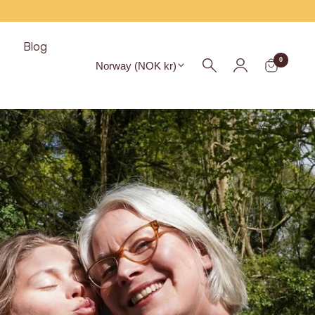
s
Blog
Region
0
Norway (NOK kr)