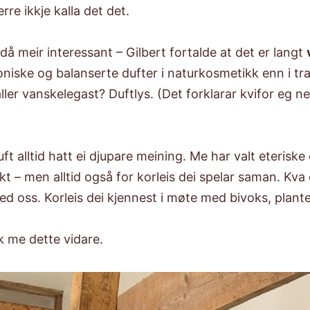
rre ikkje kalla det det.
å meir interessant – Gilbert fortalde at det er langt
iske og balanserte dufter i naturkosmetikk enn i tra
ler vanskelegast? Duftlys. (Det forklarar kvifor eg nes
t alltid hatt ei djupare meining. Me har valt eteriske o
kt – men alltid også for korleis dei spelar saman. Kva 
ed oss. Korleis dei kjennest i møte med bivoks, plante
 me dette vidare.