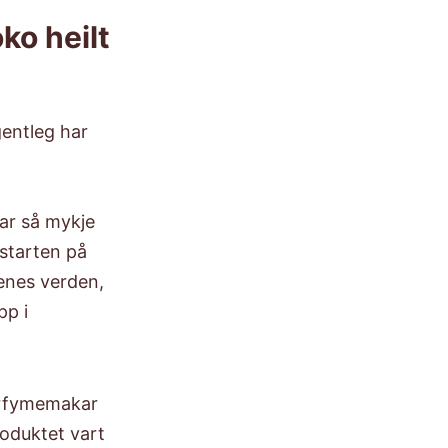
oko heilt
gentleg har
ar så mykje
starten på
tenes verden,
pp i
arfymemakar
roduktet vart