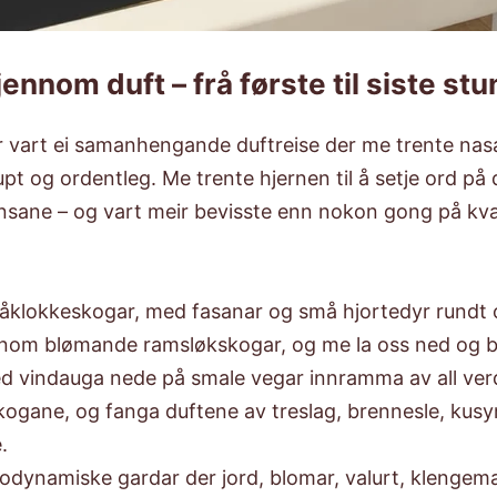
jennom duft – frå første til siste st
r vart ei samanhengande duftreise der me trente nasa
upt og ordentleg. Me trente hjernen til å setje ord på
nsane – og vart meir bevisste enn nokon gong på kva
låklokkeskogar, med fasanar og små hjortedyr rundt 
nom blømande ramsløkskogar, og me la oss ned og be
 vindauga nede på smale vegar innramma av all ver
kogane, og fanga duftene av treslag, brennesle, kusy
.
odynamiske gardar der jord, blomar, valurt, klengema