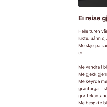
Ei reise g
Heile turen vå
lukte. Sånn dj
Me skjerpa sa
er.
Me vandra i b
Me gjekk gjen
Me køyrde med
grønfargar i s
grøftekantane
Me besøkte bi