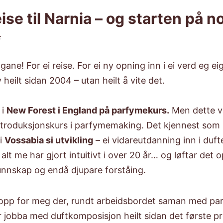
eise til Narnia – og starten på n
✨
gane! For ei reise. For ei ny opning inn i ei verd eg ei
 heilt sidan 2004 – utan heilt å vite det.
 i
New Forest i England på parfymekurs.
Men dette v
introduksjonskurs i parfymemaking. Det kjennest som 
 i
Vossabia si utvikling
– ei vidareutdanning inn i duf
alt me har gjort intuitivt i over 20 år… og løftar det o
kunnskap og endå djupare forståing.
 opp for meg der, rundt arbeidsbordet saman med p
r jobba med duftkomposisjon heilt sidan det første p