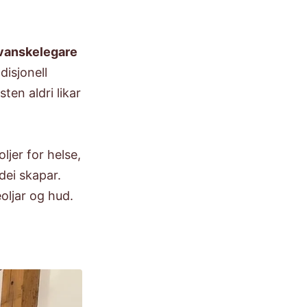
vanskelegare
disjonell
ten aldri likar
ljer for helse,
dei skapar.
oljar og hud.