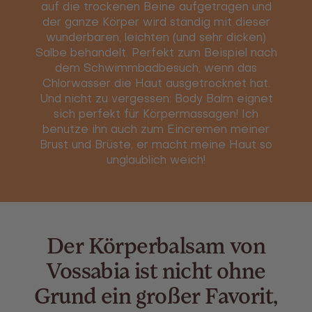
auf die trockenen Beine aufgetragen und
der ganze Körper wird ständig mit dieser
wunderbaren, leichten (und sehr dicken)
Salbe behandelt. Perfekt zum Beispiel nach
dem Schwimmbadbesuch, wenn das
Chlorwasser die Haut ausgetrocknet hat.
Und nicht zu vergessen: Body Balm eignet
sich perfekt für Körpermassagen! Ich
benutze ihn auch zum Eincremen meiner
Brust und Brüste, er macht meine Haut so
unglaublich weich!
Der Körperbalsam von
Vossabia ist nicht ohne
Grund ein großer Favorit,