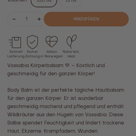
Volumen:
100 ml
15 ml
HINZUFÜGEN
Verringern
Erhöhen
Sie
Sie
die
die
Zahl
Anzahl
Schnell
Sicher
Aktion
Natürlich,
Lieferung
Zahlung
in Norwegen
lokal
Vossabia Körperbalsam 💚 – Köstlich und
geschmeidig für den ganzen Körper!
Body Balm ist der perfekte tägliche Hautbalsam
für den ganzen Körper. Er ist wunderbar
geschmeidig machend und pflegend und enthält
Wildkräuter aus den Hügeln von Vossabia. Diese
Salbe spendet Feuchtigkeit und lindert trockene
Haut, Ekzeme, Krampfadern, Wunden,